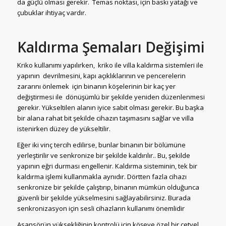
da güçlü olması gerekir. Temas noktası, için baskı yatağı ve
çubuklar ihtiyaç vardır.
Kaldırma Şemaları Değişimi
Kriko kullanımı yapılırken, kriko ile villa kaldırma sistemleri ile
yapının devrilmesini, kapı açıklıklarının ve pencerelerin
zararını önlemek için binanın köşelerinin bir kaç yer
değiştirmesi ile dönüşümlü bir şekilde yeniden düzenlenmesi
gerekir. Yükseltilen alanın iyice sabit olması gerekir. Bu başka
bir alana rahat bit şekilde cihazın taşımasını sağlar ve villa
istenirken düzey de yükseltilir.
Eğer iki vinç tercih edilirse, bunlar binanın bir bölümüne
yerleştirilir ve senkronize bir şekilde kaldırılır.. Bu, şekilde
yapının eğri durması engellenir. Kaldırma sisteminin, tek bir
kaldırma işlemi kullanmakla aynıdır. Dörtten fazla cihazı
senkronize bir şekilde çalıştırıp, binanın mümkün olduğunca
güvenli bir şekilde yükselmesini sağlayabilirsiniz. Burada
senkronizasyon için sesli cihazların kullanımı önemlidir
Asansörün yüksekliğinin kontrolü için köşeye özel bir cetvel