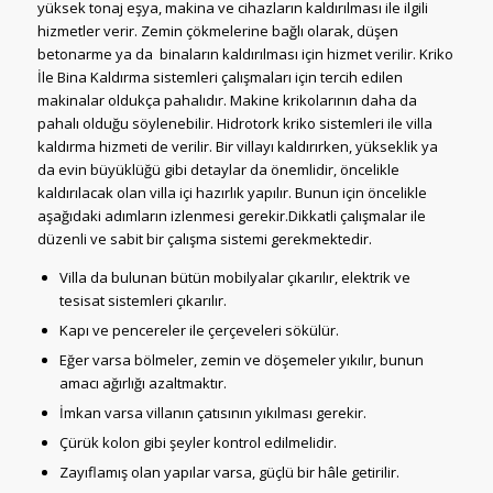
yüksek tonaj eşya, makina ve cihazların kaldırılması ile ilgili
hizmetler verir. Zemin çökmelerine bağlı olarak, düşen
betonarme ya da binaların kaldırılması için hizmet verilir. Kriko
İle Bina Kaldırma sistemleri çalışmaları için tercih edilen
makinalar oldukça pahalıdır. Makine krikolarının daha da
pahalı olduğu söylenebilir. Hidrotork kriko sistemleri ile villa
kaldırma hizmeti de verilir. Bir villayı kaldırırken, yükseklik ya
da evin büyüklüğü gibi detaylar da önemlidir, öncelikle
kaldırılacak olan villa içi hazırlık yapılır. Bunun için öncelikle
aşağıdaki adımların izlenmesi gerekir.Dikkatli çalışmalar ile
düzenli ve sabit bir çalışma sistemi gerekmektedir.
Villa da bulunan bütün mobilyalar çıkarılır, elektrik ve
tesisat sistemleri çıkarılır.
Kapı ve pencereler ile çerçeveleri sökülür.
Eğer varsa bölmeler, zemin ve döşemeler yıkılır, bunun
amacı ağırlığı azaltmaktır.
İmkan varsa villanın çatısının yıkılması gerekir.
Çürük kolon gibi şeyler kontrol edilmelidir.
Zayıflamış olan yapılar varsa, güçlü bir hâle getirilir.