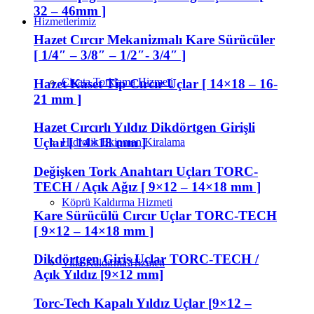
32 – 46mm ]
Hizmetlerimiz
Hazet Cırcır Mekanizmalı Kare Sürücüler
[ 1/4″ – 3/8″ – 1/2″- 3/4″ ]
Civata Torklama Hizmeti
Hazet Kaset Tip Cırcır Uçlar [ 14×18 – 16-
21 mm ]
Hazet Cırcırlı Yıldız Dikdörtgen Girişli
Uçlar [ 14×18 mm ]
Hidrolik Ekipman Kiralama
Değişken Tork Anahtarı Uçları TORC-
TECH / Açık Ağız [ 9×12 – 14×18 mm ]
Köprü Kaldırma Hizmeti
Kare Sürücülü Cırcır Uçlar TORC-TECH
[ 9×12 – 14×18 mm ]
Dikdörtgen Giriş Uçlar TORC-TECH /
Villa Kaldırma Hizmeti
Açık Yıldız [9×12 mm]
Torc-Tech Kapalı Yıldız Uçlar [9×12 –