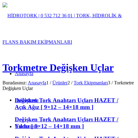
Torkmetre Değişken Uçlar
Anasayfa
Buradasınız:
Anasayfa
1
/
Ürünler
2
/
Tork Ekipmanları
3
/
Torkmetre
Değişken Uçlar
Değişken Tork Anahtarı Uçları HAZET /
Hakkımızda
Açık Ağız [ 9×12 – 14×18 mm ]
Değişken Tork Anahtarı Uçları HAZET /
Yıldız [ 9×12 – 14×18 mm ]
Ürünlerimiz