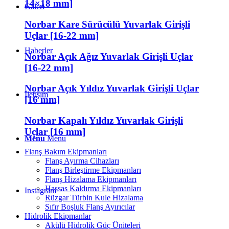
14×18 mm]
Galeri
Norbar Kare Sürücülü Yuvarlak Girişli
Uçlar [16-22 mm]
Haberler
Norbar Açık Ağız Yuvarlak Girişli Uçlar
[16-22 mm]
Norbar Açık Yıldız Yuvarlak Girişli Uçlar
İletişim
[16 mm]
Norbar Kapalı Yıldız Yuvarlak Girişli
Uçlar [16 mm]
Menu
Menu
Flanş Bakım Ekipmanları
Flanş Ayırma Cihazları
Flanş Birleştirme Ekipmanları
Flanş Hizalama Ekipmanları
Hassas Kaldırma Ekipmanları
Instagram
Rüzgar Türbin Kule Hizalama
Sıfır Boşluk Flanş Ayırıcılar
Hidrolik Ekipmanlar
Akülü Hidrolik Güç Üniteleri