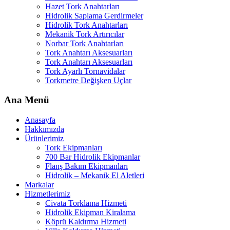
Hazet Tork Anahtarları
Hidrolik Saplama Gerdirmeler
Hidrolik Tork Anahtarları
Mekanik Tork Artırıcılar
Norbar Tork Anahtarları
Tork Anahtarı Aksesuarları
Tork Anahtarı Aksesuarları
Tork Ayarlı Tornavidalar
Torkmetre Değişken Uçlar
Ana Menü
Anasayfa
Hakkımızda
Ürünlerimiz
Tork Ekipmanları
700 Bar Hidrolik Ekipmanlar
Flanş Bakım Ekipmanları
Hidrolik – Mekanik El Aletleri
Markalar
Hizmetlerimiz
Civata Torklama Hizmeti
Hidrolik Ekipman Kiralama
Köprü Kaldırma Hizmeti