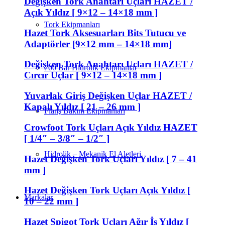
Değişken Tork Anahtarı Uçları HAZET /
Açık Yıldız [ 9×12 – 14×18 mm ]
Tork Ekipmanları
Hazet Tork Aksesuarları Bits Tutucu ve
Adaptörler [9×12 mm – 14×18 mm]
Değişken Tork Anahtarı Uçları HAZET /
700 Bar Hidrolik Ekipmanlar
Cırcır Uçlar [ 9×12 – 14×18 mm ]
Yuvarlak Giriş Değişken Uçlar HAZET /
Kapalı Yıldız [ 21 – 26 mm ]
Flanş Bakım Ekipmanları
Crowfoot Tork Uçları Açık Yıldız HAZET
[ 1/4″ – 3/8″ – 1/2″ ]
Hidrolik – Mekanik El Aletleri
Hazet Değişken Tork Uçları Yıldız [ 7 – 41
mm ]
Hazet Değişken Tork Uçları Açık Yıldız [
Markalar
10 – 22 mm ]
Hazet Spigot Tork Uçları Ağır İş Yıldız [