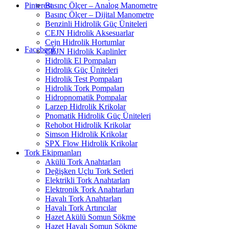
Basınç Ölçer – Analog Manometre
Pinterest
Basınç Ölçer – Dijital Manometre
Benzinli Hidrolik Güç Üniteleri
CEJN Hidrolik Aksesuarlar
Cejn Hidrolik Hortumlar
Facebook
CEJN Hidrolik Kaplinler
Hidrolik El Pompaları
Hidrolik Güç Üniteleri
Hidrolik Test Pompaları
Hidrolik Tork Pompaları
Hidropnomatik Pompalar
Larzep Hidrolik Krikolar
Pnomatik Hidrolik Güç Üniteleri
Rehobot Hidrolik Krikolar
Simson Hidrolik Krikolar
SPX Flow Hidrolik Krikolar
Tork Ekipmanları
Akülü Tork Anahtarları
Değişken Uçlu Tork Setleri
Elektrikli Tork Anahtarları
Elektronik Tork Anahtarları
Havalı Tork Anahtarları
Havalı Tork Artırıcılar
Hazet Akülü Somun Sökme
Hazet Havalı Somun Sökme