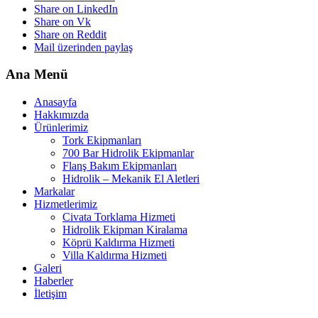
Share on LinkedIn
Share on Vk
Share on Reddit
Mail üzerinden paylaş
Ana Menü
Anasayfa
Hakkımızda
Ürünlerimiz
Tork Ekipmanları
700 Bar Hidrolik Ekipmanlar
Flanş Bakım Ekipmanları
Hidrolik – Mekanik El Aletleri
Markalar
Hizmetlerimiz
Civata Torklama Hizmeti
Hidrolik Ekipman Kiralama
Köprü Kaldırma Hizmeti
Villa Kaldırma Hizmeti
Galeri
Haberler
İletişim