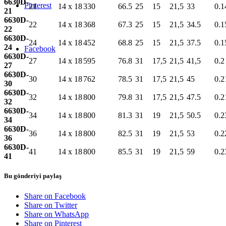
6630D-
Pinterest
21
14 x 18
330
66.5
25
15
21,5
33
0.1
21
6630D-
22
14 x 18
368
67.3
25
15
21,5
34.5
0.1
22
6630D-
24
14 x 18
452
68.8
25
15
21,5
37.5
0.1
24
Facebook
6630D-
27
14 x 18
595
76.8
31
17,5
21,5
41,5
0.2
27
6630D-
30
14 x 18
762
78.5
31
17,5
21,5
45
0.2
30
6630D-
32
14 x 18
800
79.8
31
17,5
21,5
47.5
0.2
32
6630D-
34
14 x 18
800
81.3
31
19
21,5
50.5
0.2
34
6630D-
36
14 x 18
800
82.5
31
19
21,5
53
0.2
36
6630D-
41
14 x 18
800
85.5
31
19
21,5
59
0.2
41
Bu gönderiyi paylaş
Share on Facebook
Share on Twitter
Share on WhatsApp
Share on Pinterest