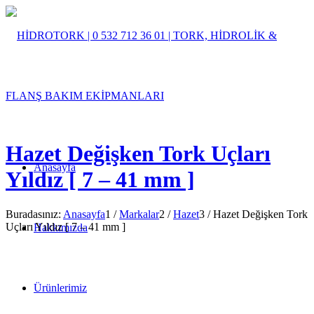
Hazet Değişken Tork Uçları
Anasayfa
Yıldız [ 7 – 41 mm ]
Buradasınız:
Anasayfa
1
/
Markalar
2
/
Hazet
3
/
Hazet Değişken Tork
Uçları Yıldız [ 7 – 41 mm ]
Hakkımızda
Ürünlerimiz