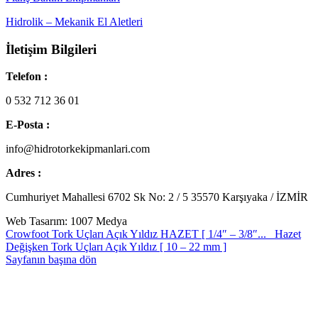
Hidrolik – Mekanik El Aletleri
İletişim Bilgileri
Telefon :
0 532 712 36 01
E-Posta :
info@hidrotorkekipmanlari.com
Adres :
Cumhuriyet Mahallesi 6702 Sk No: 2 / 5 35570 Karşıyaka / İZMİR
Web Tasarım: 1007 Medya
Crowfoot Tork Uçları Açık Yıldız HAZET [ 1/4″ – 3/8″...
Hazet
Değişken Tork Uçları Açık Yıldız [ 10 – 22 mm ]
Sayfanın başına dön