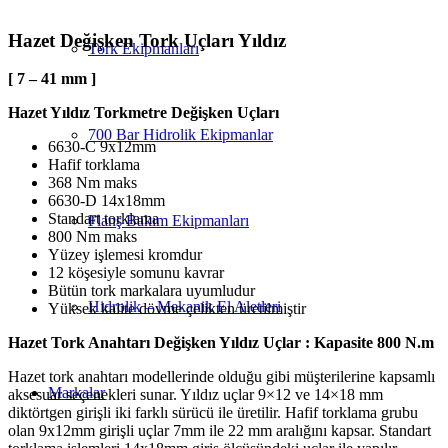
Hazet Değişken Tork Uçları Yıldız
Tork Ekipmanları
[ 7 – 41 mm ]
Hazet Yıldız Torkmetre Değişken Uçları
700 Bar Hidrolik Ekipmanlar
6630-C 9x12mm
Hafif torklama
368 Nm maks
6630-D 14x18mm
Standart torklama
Flanş Bakım Ekipmanları
800 Nm maks
Yüzey işlemesi kromdur
12 köşesiyle somunu kavrar
Bütün tork markalara uyumludur
Hidrolik – Mekanik El Aletleri
Yüksek kalite dövme çelikten üretilmiştir
Hazet Tork Anahtarı Değişken Yıldız Uçlar : Kapasite 800 N.m
Hazet tork anahtarı modellerinde olduğu gibi müşterilerine kapsamlı
Markalar
aksesuar seçenekleri sunar. Yıldız uçlar 9×12 ve 14×18 mm
diktörtgen girişli iki farklı sürücü ile üretilir. Hafif torklama grubu
olan 9x12mm girişli uçlar 7mm ile 22 mm aralığını kapsar. Standart