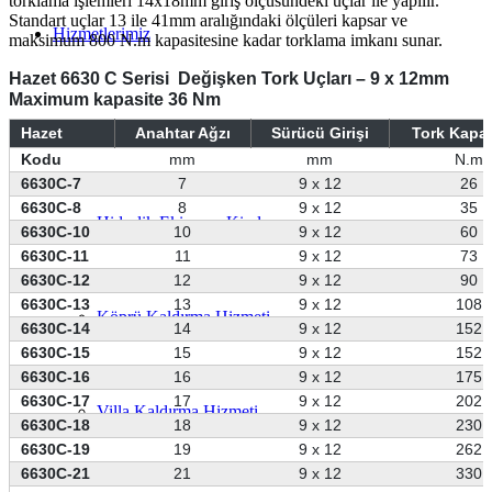
torklama işlemleri 14x18mm giriş ölçüsündeki uçlar ile yapılır.
Standart uçlar 13 ile 41mm aralığındaki ölçüleri kapsar ve
Hizmetlerimiz
maksimum 800 N.m kapasitesine kadar torklama imkanı sunar.
Hazet 6630 C Serisi Değişken Tork Uçları – 9 x 12mm
Maximum kapasite 36 Nm
Civata Torklama Hizmeti
Hazet
Anahtar Ağzı
Sürücü Girişi
Tork Kapas
Kodu
mm
mm
N.m
6630C-7
7
9 x 12
26
6630C-8
8
9 x 12
35
Hidrolik Ekipman Kiralama
6630C-10
10
9 x 12
60
6630C-11
11
9 x 12
73
6630C-12
12
9 x 12
90
6630C-13
13
9 x 12
108
Köprü Kaldırma Hizmeti
6630C-14
14
9 x 12
152
6630C-15
15
9 x 12
152
6630C-16
16
9 x 12
175
6630C-17
17
9 x 12
202
Villa Kaldırma Hizmeti
6630C-18
18
9 x 12
230
6630C-19
19
9 x 12
262
6630C-21
21
9 x 12
330