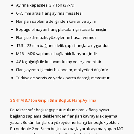
Ayırma kapasitesi 3.7 Ton (37kN)
0-75 mm arası flanş ayırma mesafesi
Flanşları saplama deliğinden kavrar ve ayırır
Boşluğu olmayan flanş plakaları için tasarlanmıştır
Flanş sızdırmazlık yüzeylerine hasar vermez
17.5 – 23 mm bağlantı delik çaplı flanşlara uygundur
M16 – M20 saplamalı bağlantılı flanşlar içindir
4.8 Kg ağırlığı ile kullanımı kolay ve ergonomiktir
Flanş ayırma işlemini hızlandırır, maliyetleri düşürür
Türkiye’de servis ve yedek parça desteği mevcuttur
SG4TM 3.7 ton Gripli Sıfır Boşluk Flanş Ayırma
Equalizer sıfır boşluk grip tutuculu mekanik flanş ayırıcı
bağlantı saplama deliklerinden flanşları kavrayarak ayırma
yapar. Bu tür flanşlarda yüzeyde herhangi bir boşluk yoktur.
Bu nedenle 2 ve 6 mm boşluktan başlayarak ayırma yapan MG