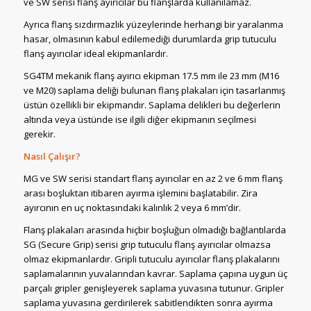
ve SW serisi flanş ayırıcılar bu flanşlarda kullanılamaz.
Ayrıca flanş sızdırmazlık yüzeylerinde herhangi bir yaralanma
hasar, olmasının kabul edilemediği durumlarda grip tutuculu
flanş ayırıcılar ideal ekipmanlardır.
SG4TM mekanik flanş ayırıcı ekipman 17.5 mm ile 23 mm (M16
ve M20) saplama deliği bulunan flanş plakaları için tasarlanmış
üstün özellikli bir ekipmandır. Saplama delikleri bu değerlerin
altında veya üstünde ise ilgili diğer ekipmanın seçilmesi
gerekir.
Nasıl Çalışır?
MG ve SW serisi standart flanş ayırıcılar en az 2 ve 6 mm flanş
arası boşluktan itibaren ayırma işlemini başlatabilir. Zira
ayırcının en uç noktasındaki kalınlık 2 veya 6 mm’dir.
Flanş plakaları arasında hiçbir boşluğun olmadığı bağlantılarda
SG (Secure Grip) serisi grip tutuculu flanş ayırıcılar olmazsa
olmaz ekipmanlardır. Gripli tutuculu ayırıcılar flanş plakalarını
saplamalarının yuvalarından kavrar. Saplama çapına uygun üç
parçalı gripler genişleyerek saplama yuvasına tutunur. Gripler
saplama yuvasına gerdirilerek sabitlendikten sonra ayırma