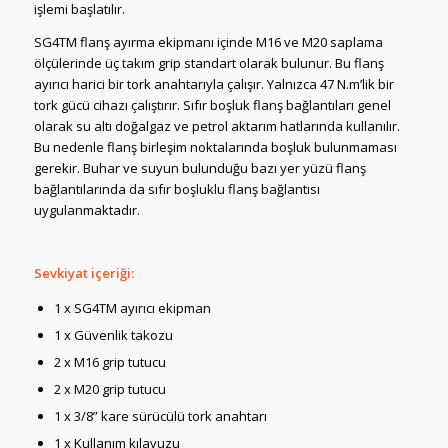
işlemi başlatılır.
SG4TM flanş ayırma ekipmanı içinde M16 ve M20 saplama
ölçülerinde üç takım grip standart olarak bulunur. Bu flanş
ayırıcı harici bir tork anahtarıyla çalışır. Yalnızca 47 N.m’lik bir
tork gücü cihazı çalıştırır. Sıfır boşluk flanş bağlantıları genel
olarak su altı doğalgaz ve petrol aktarım hatlarında kullanılır.
Bu nedenle flanş birleşim noktalarında boşluk bulunmaması
gerekir. Buhar ve suyun bulunduğu bazı yer yüzü flanş
bağlantılarında da sıfır boşluklu flanş bağlantısı
uygulanmaktadır.
Sevkiyat içeriği:
1 x SG4TM ayırıcı ekipman
1 x Güvenlik takozu
2 x M16 grip tutucu
2 x M20 grip tutucu
1 x 3/8” kare sürücülü tork anahtarı
1 x Kullanım kılavuzu