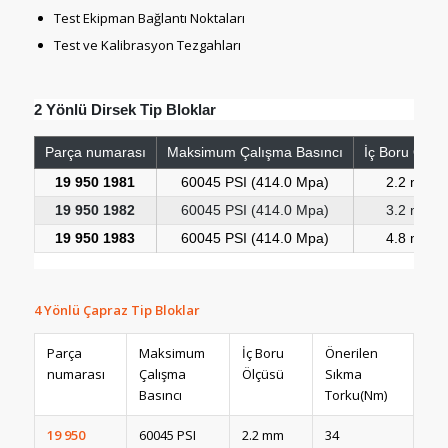
Test Ekipman Bağlantı Noktaları
Test ve Kalibrasyon Tezgahları
2 Yönlü Dirsek Tip Bloklar
Parça numarası
Maksimum Çalışma Basıncı
İç Boru Ölçü
19 950 1981
60045 PSI (414.0 Mpa)
2.2 mm
19 950 1982
60045 PSI (414.0 Mpa)
3.2 mm
19 950 1983
60045 PSI (414.0 Mpa)
4.8 mm
4 Yönlü Çapraz Tip Bloklar
Parça
Maksimum
İç Boru
Önerilen
numarası
Çalışma
Ölçüsü
Sıkma
Basıncı
Torku(Nm)
19 950
60045 PSI
2.2 mm
34