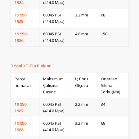
1984
(414.0 Mpa)
19 950
60045 PSI
3.2 mm
68
1985
(414.0 Mpa)
19 950
60045 PSI
4.8 mm
150
1986
(414.0 Mpa)
3 Yönlü T Tip Bloklar
Parça
Maksimum
İç Boru
Önerilen
numarası
Çalışma
Ölçüsü
Sıkma
Basıncı
Torku(Nm)
19 950
60045 PSI
2.2 mm
34
1987
(414.0 Mpa)
19 950
60045 PSI
3.2 mm
68
1988
(414.0 Mpa)