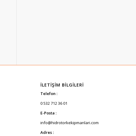
İLETIŞIM BILGILERI
Telefon :
0 532 712 36 01
E-Posta :
info@hidrotorkekipmanlari.com
Adres :