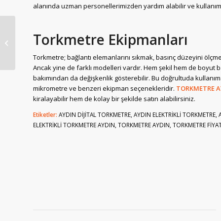
alanında uzman personellerimizden yardım alabilir ve kullanım 
Torkmetre Ekipmanları
TORKMETRE KÜTAHYA
Torkmetre; bağlantı elemanlarını sıkmak, basınç düzeyini ölçmek
Ancak yine de farklı modelleri vardır. Hem şekil hem de boyut 
bakımından da değişkenlik gösterebilir. Bu doğrultuda kullanıma 
mikrometre ve benzeri ekipman seçenekleridir.
TORKMETRE A
kiralayabilir hem de kolay bir şekilde satın alabilirsiniz.
Etiketler:
AYDIN DİJİTAL TORKMETRE
,
AYDIN ELEKTRİKLİ TORKMETRE
,
ELEKTRİKLİ TORKMETRE AYDIN
,
TORKMETRE AYDIN
,
TORKMETRE FİYAT