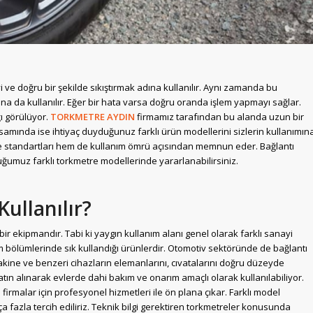
 ve doğru bir şekilde sıkıştırmak adına kullanılır. Aynı zamanda bu
dına da kullanılır. Eğer bir hata varsa doğru oranda işlem yapmayı sağlar.
ğı görülüyor.
TORKMETRE AYDIN
firmamız tarafından bu alanda uzun bir
apsamında ise ihtiyaç duyduğunuz farklı ürün modellerini sizlerin kullanımın
te standartları hem de kullanım ömrü açısından memnun eder. Bağlantı
umuz farklı torkmetre modellerinde yararlanabilirsiniz.
ullanılır?
bir ekipmandır. Tabi ki yaygın kullanım alanı genel olarak farklı sanayi
im bölümlerinde sık kullandığı ürünlerdir. Otomotiv sektöründe de bağlantı
Makine ve benzeri cihazların elemanlarını, cıvatalarını doğru düzeyde
satın alınarak evlerde dahi bakım ve onarım amaçlı olarak kullanılabiliyor.
firmalar için profesyonel hizmetleri ile ön plana çıkar. Farklı model
a fazla tercih ediliriz. Teknik bilgi gerektiren torkmetreler konusunda