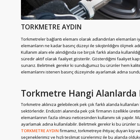
TORKMETRE AYDIN
Torkmetreler bağlantı elemanı olarak adlandırılan elemanları iyi
elemanların ne kadar basınç düzeyi ile sıkıştırıldığını ölçmek a
Kullanım alanı ele alındığında ise birçok farklı alanda kullanıldı
süredir aktif olarak faaliyet gösterilir. Gösterdiğimi faaliyet k
sunarız. Belirtmek gerekir ki sunduğumuz bu ürünler hem kali
elemanlarını istenen basınç düzeyinde ayarlamak adına sunduğ
Torkmetre Hangi Alanlarda K
Torkmetre aklınıza gelebilecek pek çok farklı alanda kullanılan 
sektörleridir. Endüstri alanında pek çok firmanın özellikle üret
elemanlarının fazla olması neticesinden kullanımı sık yapılır. 
ayarlamak adına kullanılabilir. Belirtmek gerekir ki bu ürünler 
TORKMETRE AYDIN
firmamız, torkmetreye ihtiyaç duyan kişi ve 
seçeneklerimiz ve hızlı teslimat sürelerimiz ile bu alanda oldukç