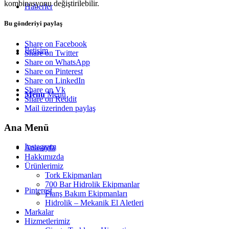
kombinasyonu değiştirilebilir.
Haberler
Bu gönderiyi paylaş
Share on Facebook
İletişim
Share on Twitter
Share on WhatsApp
Share on Pinterest
Share on LinkedIn
Share on Vk
Menu
Menu
Share on Reddit
Mail üzerinden paylaş
Ana Menü
Instagram
Anasayfa
Hakkımızda
Ürünlerimiz
Tork Ekipmanları
700 Bar Hidrolik Ekipmanlar
Pinterest
Flanş Bakım Ekipmanları
Hidrolik – Mekanik El Aletleri
Markalar
Hizmetlerimiz