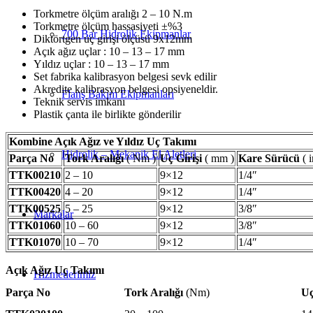
Torkmetre ölçüm aralığı 2 – 10 N.m
Torkmetre ölçüm hassasiyeti ±%3
700 Bar Hidrolik Ekipmanlar
Diktörtgen uç girişi ölçüsü 9x12mm
Açık ağız uçlar : 10 – 13 – 17 mm
Yıldız uçlar : 10 – 13 – 17 mm
Set fabrika kalibrasyon belgesi sevk edilir
Akredite kalibrasyon belgesi opsiyeneldir.
Flanş Bakım Ekipmanları
Teknik servis imkanı
Plastik çanta ile birlikte gönderilir
Kombine Açık Ağız ve Yıldız Uç Takımı
Hidrolik – Mekanik El Aletleri
Parça No
Tork Aralığı
( Nm )
Uç Girişi
( mm )
Kare Sürücü
( 
TTK00210
2 – 10
9×12
1/4″
TTK00420
4 – 20
9×12
1/4″
TTK00525
5 – 25
9×12
3/8″
Markalar
TTK01060
10 – 60
9×12
3/8″
TTK01070
10 – 70
9×12
1/4″
Açık Ağız Uç Takımı
Hizmetlerimiz
Parça No
Tork Aralığı
(Nm)
Uç