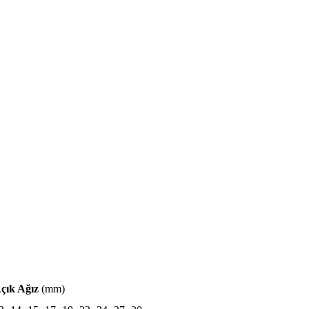
çık Ağız
(mm)