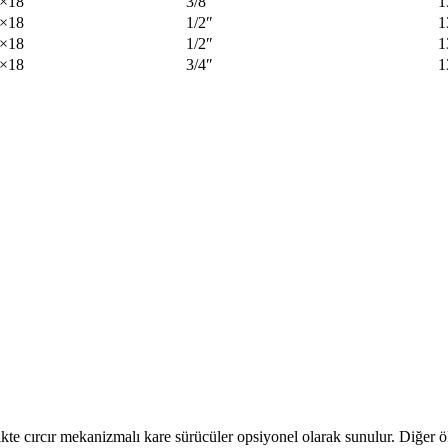
×18
3/8″
1
×18
1/2″
1
×18
1/2″
1
×18
3/4″
1
likte cırcır mekanizmalı kare sürücüler opsiyonel olarak sunulur. Diğer ölç