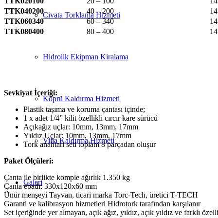
TTK020100
20 – 100
14
TTK040200
40 – 200
14
Civata Torklama Hizmeti
TTK060340
60 – 340
14
TTK080400
80 – 400
14
Hidrolik Ekipman Kiralama
Sevkiyat İçeriği:
Köprü Kaldırma Hizmeti
Plastik taşıma ve koruma çantası içinde;
1 x adet 1/4” kilit özellikli cırcır kare sürücü
Açıkağız uçlar: 10mm, 13mm, 17mm
Yıldız Uçlar: 10mm, 13mm, 17mm
Villa Kaldırma Hizmeti
Tork anahtari seti toplam 8 parçadan oluşur
Paket Ölçüleri:
Çanta ile birlikte komple ağırlık 1.350 kg
Galeri
Çanta ebadı: 330x120x60 mm
Ünür menşeyi Tayvan, ticari marka Torc-Tech, üretici T-TECH
Garanti ve kalibrasyon hizmetleri Hidrotork tarafından karşılanır
Set içeriğinde yer almayan, açık ağız, yıldız, açık yıldız ve farklı özel