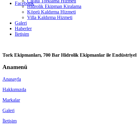
Civata Torklama Hizmeti
Facebook
Hidrolik Ekipman Kiralama
Köprü Kaldırma Hizmeti
Villa Kaldırma Hizmeti
Galeri
Haberler
İletişim
Tork Ekipmanları, 700 Bar Hidrolik Ekipmanlar ile Endüstriyel 
Anamenü
Anasayfa
Hakkımızda
Markalar
Galeri
İletişim