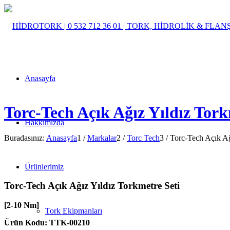
Anasayfa
Torc-Tech Açık Ağız Yıldız Tork
Hakkımızda
Buradasınız:
Anasayfa
1
/
Markalar
2
/
Torc Tech
3
/
Torc-Tech Açık Ağ
Ürünlerimiz
Torc-Tech Açık Ağız Yıldız Torkmetre Seti
[2-10 Nm]
Tork Ekipmanları
Ürün Kodu: TTK-00210