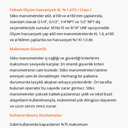
Yüksek Ölçüm Hassasiyeti KL % 1.0 FS / Class 1
Stiko manometreler ø63, ø100 ve ø160 mm çaplarında,
standart olarak G1/4”, G1/2”, 1/4”NPT ve 1/2” NPT diş
seçenekleriyle sunulur. M16x15 ve 9/16” UNF opsiyoneldir.
Ölçüm hassasiyeti çap ø63 mm manometrelerde KL 1.6, ø100
ve ø160mm çaplarda ise hassasiyet %1 Kl 1.0 dir.
Maksimum Güvenlik
Stiko manometreler iş sağlığı ve güvenliği kriterlerini
maksimum seviyede karşılar. En önemli güvenlik kriteri
manometrenin cam kısmıdır. Stiko manometreleri lamine
emniyet camı ile donatılmıştır. Herhangi bir patlama
durumunda tazyikli akışkan arkaya yönlendirilir. Ön tarafta
bulunan operatör bu sayede zarar görmez. Stiko
manometreler yüksek kaliteli paslanmaz çelik ve nikel bazlı
alaşımların kullanılmasıyla, mükemmel yük döngüsü dayanımı
ve uzun servis ömrü sunar.
Kullanım Basınç Kısıtlamaları
Sabit kullanımda kapasitenin %75 maksimum