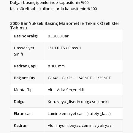
Dalgalı basınç işlemlerinde kapasitenin %60
Kısa süreli sabit kullanımlarda kapasitenin %100
3000 Bar Yüksek Basınç Manometre Teknik Özellikler
Tablosu
Basınç Aralığı
0…3000 Bar
Hassasiyet
±% 1.0 FS / Class 1
Sınıfı
Kadran Çapı
ø 100 mm
Bağlantı Dişi
G1/4″ – G1/2″ – 1/4″ NPT – 1/2″ NPT
Montaj Tipi
Alt – Arka Seçenekli
Dolgu
Kuru veya gliserin dolgu seçenekli
Ekran camı
Lamine emniyet camı (safety glass)
Kadran
Alüminyum, beyaz zemin, siyah yazı