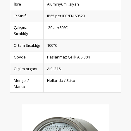
İbre
Alüminyum , siyah
IP Sınıfı
IP65 per IEC/EN 60529
Çalışma
-20 … +80°C
Sıcaklığı
Ortam Sıcaklığı
100°C
Gövde
Paslanmaz Çelik AISI304
Ölçüm organı
AISI 316L
Menşei /
Hollanda / Stiko
Marka