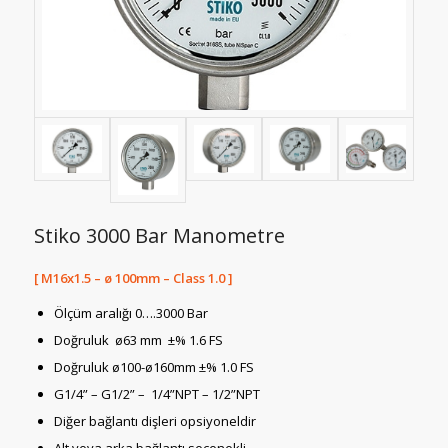
Stiko 3000 Bar Manometre
[ M16x1.5 – ø 100mm – Class 1.0 ]
Ölçüm aralığı 0….3000 Bar
Doğruluk ø63 mm ±% 1.6 FS
Doğruluk ø100-ø160mm ±% 1.0 FS
G1/4” – G1/2” – 1/4”NPT – 1/2”NPT
Diğer bağlantı dişleri opsiyoneldir