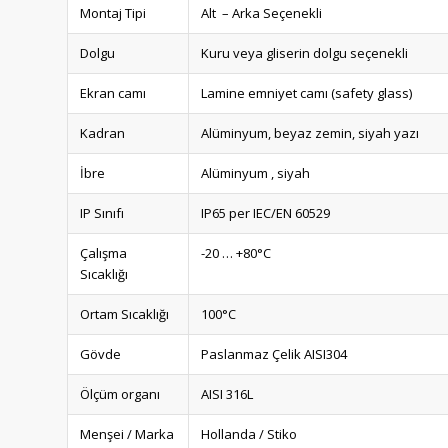
Montaj Tipi
Alt – Arka Seçenekli
Dolgu
Kuru veya gliserin dolgu seçenekli
Ekran camı
Lamine emniyet camı (safety glass)
Kadran
Alüminyum, beyaz zemin, siyah yazı
İbre
Alüminyum , siyah
IP Sınıfı
IP65 per IEC/EN 60529
Çalışma
-20 … +80°C
Sıcaklığı
Ortam Sıcaklığı
100°C
Gövde
Paslanmaz Çelik AISI304
Ölçüm organı
AISI 316L
Menşei / Marka
Hollanda / Stiko