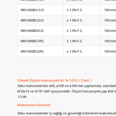
MN1600BG1US
± 1.0% F.S.
100 mm
MN1600BG2US
± 1.0% F.S.
100 mm
MN1600BN2US
± 1.0% F.S.
100 mm
MN1600BG1RS
± 1.0% F.S.
100 mm
MN1600BG2RS
± 1.0% F.S.
100 mm
Yüksek Ölçüm Hassasiyeti KL % 1.0 FS / Class 1
Stiko manometreler ø63, ø100 ve ø160 mm çaplarında, standart o
M16x15 ve 9/16” UNF opsiyoneldir. Ölçüm hassasiyeti çap ø63
1.0 dir.
Maksimum Güvenlik
Stiko manometreler iş sağlığı ve güvenliği kriterlerini maksimu