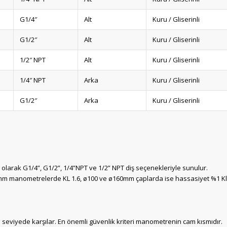
G1/4″
Alt
Kuru / Gliserinli
G1/2″
Alt
Kuru / Gliserinli
1/2″ NPT
Alt
Kuru / Gliserinli
1/4″ NPT
Arka
Kuru / Gliserinli
G1/2″
Arka
Kuru / Gliserinli
larak G1/4”, G1/2”, 1/4”NPT ve 1/2” NPT diş seçenekleriyle sunulur.
 mm manometrelerde KL 1.6, ø100 ve ø160mm çaplarda ise hassasiyet %1 Kl
m seviyede karşılar. En önemli güvenlik kriteri manometrenin cam kısmıdır.