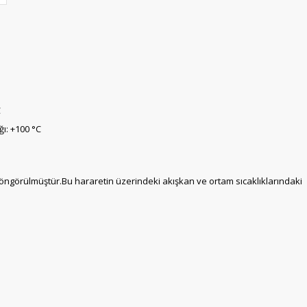
C
ğı: +100 °C
k öngörülmüştür.Bu hararetin üzerindeki akışkan ve ortam sıcaklıklarındaki