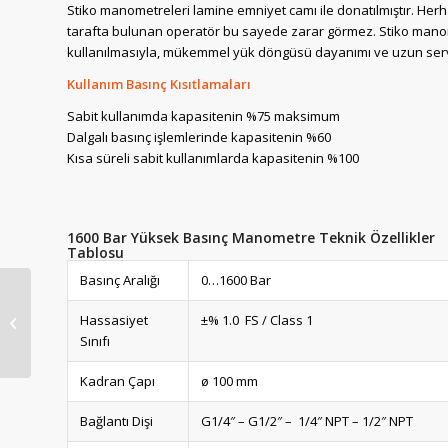
Stiko manometreleri lamine emniyet camı ile donatılmıştır. Her
tarafta bulunan operatör bu sayede zarar görmez. Stiko manomet
kullanılmasıyla, mükemmel yük döngüsü dayanımı ve uzun ser
Kullanım Basınç Kısıtlamaları
Sabit kullanımda kapasitenin %75 maksimum
Dalgalı basınç işlemlerinde kapasitenin %60
Kısa süreli sabit kullanımlarda kapasitenin %100
1600 Bar Yüksek Basınç Manometre Teknik Özellikler
Tablosu
Basınç Aralığı
0…1600 Bar
Stiko 1000 Bar
Hassasiyet
±% 1.0 FS / Class 1
Manometre [ G 1/2″ – ø
Sınıfı
100mm – Class 1.0 ...
Kadran Çapı
ø 100 mm
Bağlantı Dişi
G1/4″ – G1/2″ – 1/4″ NPT – 1/2″ NPT