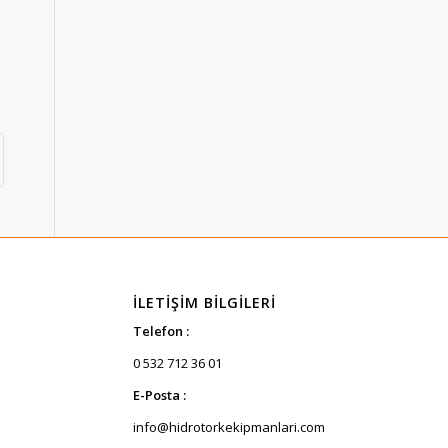
İLETIŞIM BILGILERI
Telefon :
0 532 712 36 01
E-Posta :
info@hidrotorkekipmanlari.com