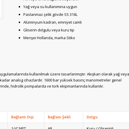
Yağ veya su kullanımına uygun
Paslanmaz çelik gövde SS 316L
Alüminyum kadran, emniyet camlı
Gliserin dolgulu veya kuru tip
Menşei Hollanda, marka Stiko
gulamalarında kullanılmak üzere tasarlanmıştır. Akışkan olarak yağ vey
kadar analog cihazlardır. 1600 bar yüksek basınç manometreler genel
rinde, hidrolik pompalarda ve tork ekipmanlarında kullanılır.
Bağlantı Dişi
Bağlanı Şekli
Dolgu
1/4″ NPT
Alt
Kuru / Gliserinli