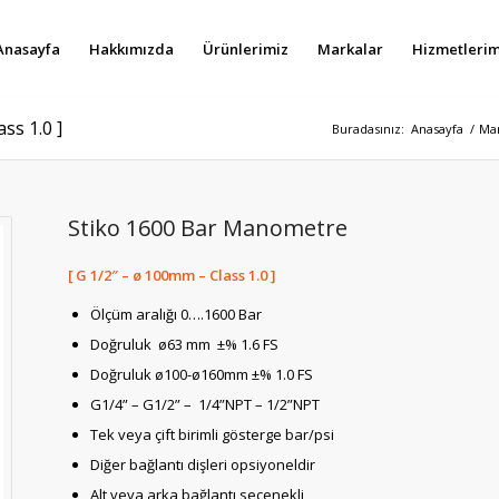
Anasayfa
Hakkımızda
Ürünlerimiz
Markalar
Hizmetlerim
ss 1.0 ]
Buradasınız:
Anasayfa
/
Mar
Stiko 1600 Bar Manometre
[ G 1/2″ – ø 100mm – Class 1.0 ]
Ölçüm aralığı 0….1600 Bar
Doğruluk ø63 mm ±% 1.6 FS
Doğruluk ø100-ø160mm ±% 1.0 FS
G1/4” – G1/2” – 1/4”NPT – 1/2”NPT
Tek veya çift birimli gösterge bar/psi
Diğer bağlantı dişleri opsiyoneldir
Alt veya arka bağlantı seçenekli