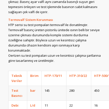
çıkmaz. Basınç ayar valfi aynı zamanda basınçlı suyun geri
tepmesini önleyen ve test işleminde basıncın sabit kalmasını
sağlayan çek valfi de içerir.
Termovalf Sistem Korunması
HTP serisi su test pompaları termovalf ile donatılmıştır.
Termovalf basınç üreten pistonlu ünitede ısının belli bir seviye
üzerine çıkması durumunda komple sistemi durdurma
özelliğine sahiptir. Böylece uzun ve kesintisiz çalışma
durumunda cihazın kendisini aşırı ısınmaya karşı
korunmaktadır.
Oertzen su test pompaları uzun ve kesintisiz çalışma şartlarına
göre tasarlanmış ve üretilmiştir.
Teknik
Birim
HTP-170/11
HTP-310/22
HTP-500/
Veriler
Test
bar
145
280
450
Basıncı
Debi
L/d
11
22
16