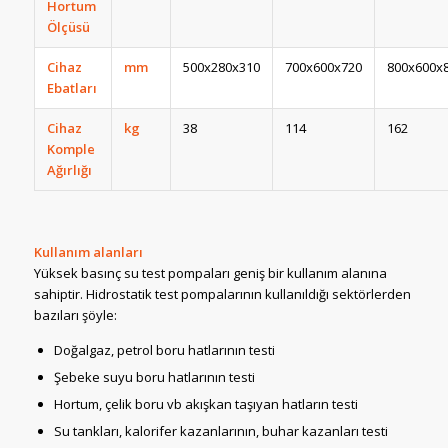
Hortum
Ölçüsü
Cihaz
mm
500x280x310
700x600x720
800x600x
Ebatları
Cihaz
kg
38
114
162
Komple
Ağırlığı
Kullanım alanları
Yüksek basınç su test pompaları geniş bir kullanım alanına
sahiptir. Hidrostatik test pompalarının kullanıldığı sektörlerden
bazıları şöyle:
Doğalgaz, petrol boru hatlarının testi
Şebeke suyu boru hatlarının testi
Hortum, çelik boru vb akışkan taşıyan hatların testi
Su tankları, kalorifer kazanlarının, buhar kazanları testi