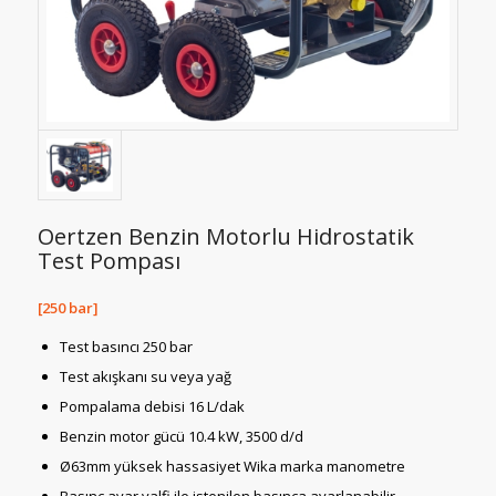
Oertzen Benzin Motorlu Hidrostatik
Test Pompası
[250 bar]
Test basıncı 250 bar
Test akışkanı su veya yağ
Pompalama debisi 16 L/dak
Benzin motor gücü 10.4 kW, 3500 d/d
Ø63mm yüksek hassasiyet Wika marka manometre