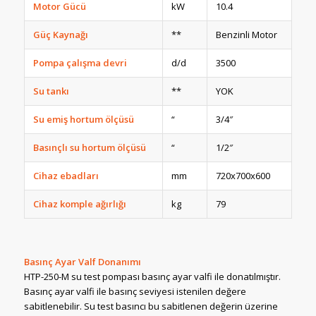
Motor Gücü
kW
10.4
Güç Kaynağı
**
Benzinli Motor
Pompa çalışma devri
d/d
3500
Su tankı
**
YOK
Su emiş hortum ölçüsü
“
3/4″
Basınçlı su hortum ölçüsü
“
1/2″
Cihaz ebadları
mm
720x700x600
Cihaz komple ağırlığı
kg
79
Basınç Ayar Valf Donanımı
HTP-250-M su test pompası basınç ayar valfi ile donatılmıştır.
Basınç ayar valfi ile basınç seviyesi istenilen değere
sabitlenebilir. Su test basıncı bu sabitlenen değerin üzerine