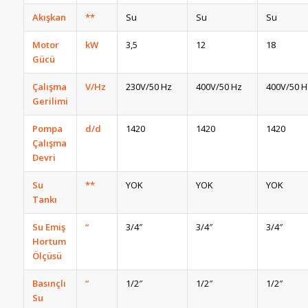
Akışkan
**
Su
Su
Su
Motor
kW
3,5
12
18
Gücü
Çalışma
V/Hz
230V/50 Hz
400V/50 Hz
400V/50 H
Gerilimi
Pompa
d/d
1420
1420
1420
Çalışma
Devri
Su
**
YOK
YOK
YOK
Tankı
Su Emiş
“
3/4″
3/4″
3/4″
Hortum
Ölçüsü
Basınçlı
“
1/2″
1/2″
1/2″
Su