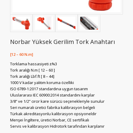
Norbar Yüksek Gerilim Tork Anahtarı
[12 – 60 N.m]
Torklama hassasiyeti ±%3
Tork aralığı N.m [ 12 – 60 ]
Tork aralığı Lbf.ft [ 8 – 44]
1000 V kadar yalıtım koruma özelliki
ISO 6789-1:2017 standardına uygun tasarım
Uluslararası IEC 60900:2014 standardını karşılar
3/8” ve 1/2” cırcır kare sürücü seçenekleriyle sunulur
Seri numaralı üretici fabrika kalibrasyon belgeli
Türkak akreditasyonlu kalibrasyon opsiyoneldir
Menşei İngiltere, üretici Norbar, CE sertifikalı
Servis ve kalibrasyon Hidrotork tarafından karşılanır