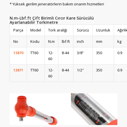
* Yüksek gerilim jeneratörlerin bakım onarım hizmetleri
N.m-Lbf.ft Çift Birimli Cırcır Kare Sürücülü
Ayarlanabilir Torkmetre
Parça
Model
Tork aralığı
Sürücü
Uzunluk
Ağırlı
No
Kodu
N.m
lbf.ft
inch
mm
kg
13870
TT60
12-
8-44
3/8”
350
0.9
60
13871
TT60
12-
8-44
1/2″
350
0.9
60