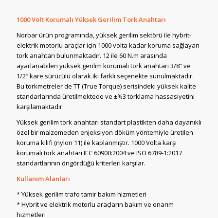
1000 Volt Korumalı Yüksek Gerilim Tork Anahtarı
Norbar ürün programında, yüksek gerilim sektörü ile hybrit-
elektrik motorlu araçlar için 1000 volta kadar koruma sağlayan
tork anahtarı bulunmaktadır. 12 ile 60 N.m arasında
ayarlanabilen yüksek gerilim korumalı tork anahtarı 3/8” ve
1/2″ kare sürücülü olarak iki farklı seçenekte sunulmaktadır.
Bu torkmetreler de TT (True Torque) serisindeki yüksek kalite
standarlarında üretilmektede ve ±%3 torklama hassasiyetini
karşılamaktadır.
Yüksek gerilim tork anahtarı standart plastikten daha dayanıklı
özel bir malzemeden enjeksiyon döküm yöntemiyle üretilen
koruma kılıfı (nylon 11) ile kaplanmıştır. 1000 Volta karşı
korumalı tork anahtarı IEC 60900:2004 ve ISO 6789-1:2017
standartlarının öngördüğü kriterleri karşılar.
Kullanım Alanları
* Yüksek gerilim trafo tamir bakım hizmetleri
* Hybrit ve elektrik motorlu araçların bakım ve onarım
hizmetleri