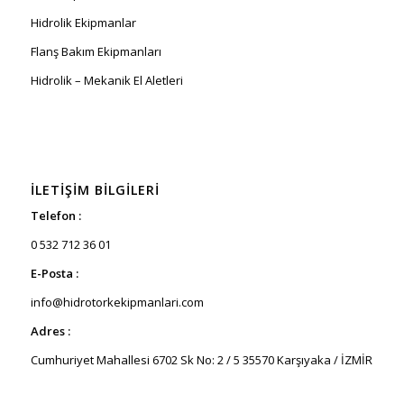
Hidrolik Ekipmanlar
Flanş Bakım Ekipmanları
Hidrolik – Mekanik El Aletleri
İLETIŞIM BILGILERI
Telefon :
0 532 712 36 01
E-Posta :
info@hidrotorkekipmanlari.com
Adres :
Cumhuriyet Mahallesi 6702 Sk No: 2 / 5 35570 Karşıyaka / İZMİR