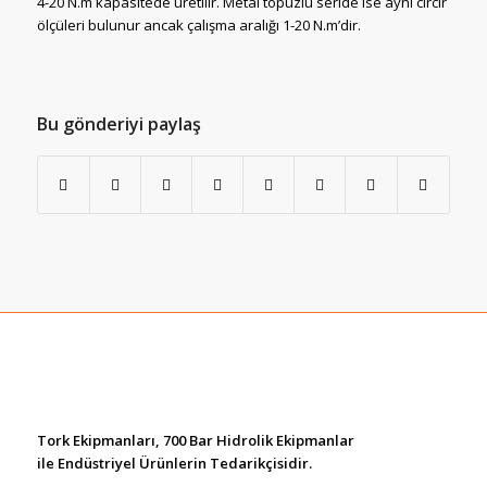
4-20 N.m kapasitede üretilir. Metal topuzlu seride ise aynı cırcır
ölçüleri bulunur ancak çalışma aralığı 1-20 N.m’dir.
Bu gönderiyi paylaş
Tork Ekipmanları, 700 Bar Hidrolik Ekipmanlar
ile Endüstriyel Ürünlerin Tedarikçisidir.