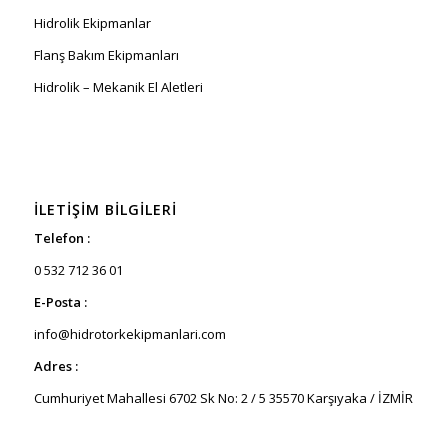
Hidrolik Ekipmanlar
Flanş Bakım Ekipmanları
Hidrolik – Mekanik El Aletleri
İLETIŞIM BILGILERI
Telefon :
0 532 712 36 01
E-Posta :
info@hidrotorkekipmanlari.com
Adres :
Cumhuriyet Mahallesi 6702 Sk No: 2 / 5 35570 Karşıyaka / İZMİR