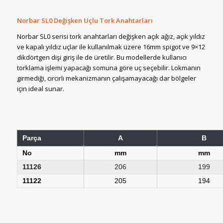
Norbar SL0 Değişken Uçlu Tork Anahtarları
Norbar SL0 serisi tork anahtarları değişken açık ağız, açık yıldız
ve kapalı yıldız uçlar ile kullanılmak üzere 16mm spigot ve 9×12
dikdörtgen dişi giriş ile de üretilir. Bu modellerde kullanıcı
torklama işlemi yapacağı somuna göre uç seçebilir. Lokmanın
girmediği, cırcırlı mekanizmanın çalışamayacağı dar bölgeler
için ideal sunar.
Parça
A
B
No
mm
mm
11126
206
199
11122
205
194