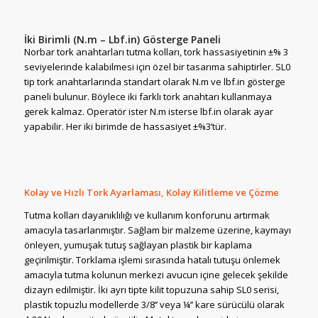
İki Birimli (N.m – Lbf.in) Gösterge Paneli
Norbar tork anahtarları tutma kolları, tork hassasiyetinin ±% 3
seviyelerinde kalabilmesi için özel bir tasarıma sahiptirler. SL0
tip tork anahtarlarında standart olarak N.m ve lbf.in gösterge
paneli bulunur. Böylece iki farklı tork anahtarı kullanmaya
gerek kalmaz. Operatör ister N.m isterse lbf.in olarak ayar
yapabilir. Her iki birimde de hassasiyet ±%3’tür.
Kolay ve Hızlı Tork Ayarlaması, Kolay Kilitleme ve Çözme
Tutma kolları dayanıklılığı ve kullanım konforunu artırmak
amacıyla tasarlanmıştır. Sağlam bir malzeme üzerine, kaymayı
önleyen, yumuşak tutuş sağlayan plastik bir kaplama
geçirilmiştir. Torklama işlemi sırasında hatalı tutuşu önlemek
amacıyla tutma kolunun merkezi avucun içine gelecek şekilde
dizayn edilmiştir. İki ayrı tipte kilit topuzuna sahip SL0 serisi,
plastik topuzlu modellerde 3/8’’ veya ¼’’ kare sürücülü olarak