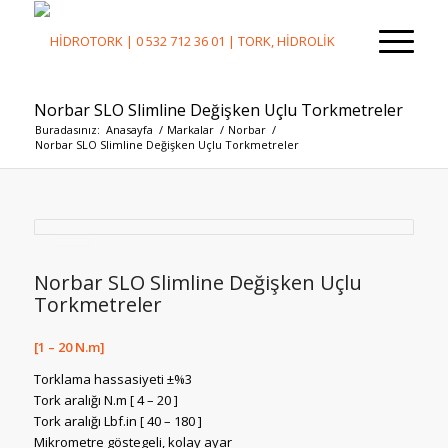
Norbar SLO Slimline Değişken Uçlu Torkmetreler
Buradasınız:
Anasayfa
/
Markalar
/
Norbar
/
Norbar SLO Slimline Değişken Uçlu Torkmetreler
Norbar SLO Slimline Değişken Uçlu
Torkmetreler
[1 – 20 N.m]
Torklama hassasiyeti ±%3
Tork aralığı N.m [ 4 – 20 ]
Tork aralığı Lbf.in [ 40 – 180 ]
Mikrometre göstegeli, kolay ayar