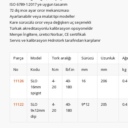
ISO 6789-1:2017 ye uygun tasarım
72 diş ince ayar cırcır mekanizması
Ayarlanabilir veya imalat tipi modeller
Kare sürücülü cırcır veya değişken uç seçenekli
Türkak akreditasyonlu kalibrasyon opsiyoneldir
Menşei İngiltere, üretici Norbar, CE sertifikalı
Servis ve kalibrasyon Hidrotork tarafından karşılanır
Parça
Model
Tork aralığı
Sürücü
Uzunluk
Ağı
No
Kodu
N.m
lbf.in
mm
mm
kg
11126
SLO
4-
40-
16
206
0.4
16mm
20
180
spigot
11122
SLO
4-
40-
9*12
205
0.4
9x12mm
20
180
dişi