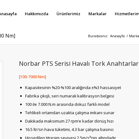
Anasayfa
Hakkımızda
Ürünlerimiz
Markalar
Hizmetlerim
000 Nm]
Buradasınız:
Anasayfa
/
Marka
Norbar PTS Serisi Havalı Tork Anahtarlar
[100-7000 Nm]
Kapasitesinin %20-%100 aralığında ±%3 hassasiyet
Fabrika çıkışlı, seri numaralı kalibrasyon belgesi
100 ile 7.000 N.m arasında dokuz farklı model
Tehlikeli ortamdan uzakta çalışma imkanı sunar
Dakikada maksimum 27 rpm’e kadar dönüş hızı
16.5 ltr/sn hava tüketimi, 4.3 bar çalışma basıncı
Hissedilen titreşim seviyesi 2.5m/s²’nin altındadır