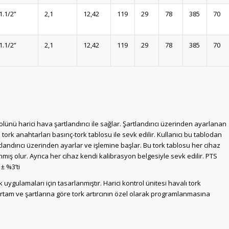
1.1/2”
2,1
12,42
119
29
78
385
70
1.1/2”
2,1
12,42
119
29
78
385
70
lünü harici hava şartlandırıcı ile sağlar. Şartlandırıcı üzerinden ayarlanan
 tork anahtarları basınç-tork tablosu ile sevk edilir. Kullanıcı bu tablodan
tlandırıcı üzerinden ayarlar ve işlemine başlar. Bu tork tablosu her cihaz
lanmış olur. Ayrıca her cihaz kendi kalibrasyon belgesiyle sevk edilir. PTS
± %3’ti
 uygulamaları için tasarlanmıştır. Harici kontrol ünitesi havalı tork
tam ve şartlarına göre tork artırcının özel olarak programlanmasına