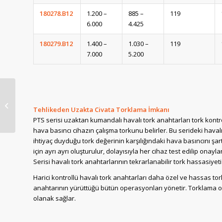
180278.B12
1.200 –
885 –
119
6.000
4.425
180279.B12
1.400 –
1.030 –
119
7.000
5.200
Norbar Açılı Tip Havalı
Tork Anahtarları [100-
Tehlikeden Uzakta Civata Torklama İmkanı
7000 Nm]
PTS serisi uzaktan kumandalı havalı tork anahtarları tork kontro
hava basıncı cihazın çalışma torkunu belirler. Bu serideki havalı
ihtiyaç duyduğu tork değerinin karşılığındaki hava basıncını şar
için ayrı ayrı oluşturulur, dolayısıyla her cihaz test edilip onay
Serisi havalı tork anahtarlarının tekrarlanabilir tork hassasiyeti 
Harici kontrollü havalı tork anahtarları daha özel ve hassas tork
anahtarının yürüttüğü bütün operasyonları yönetir. Torklama or
olanak sağlar.