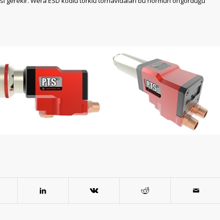
mesi gerekir. Wera ESD kodlu torklu tornavidaları bu normun öngördüğü