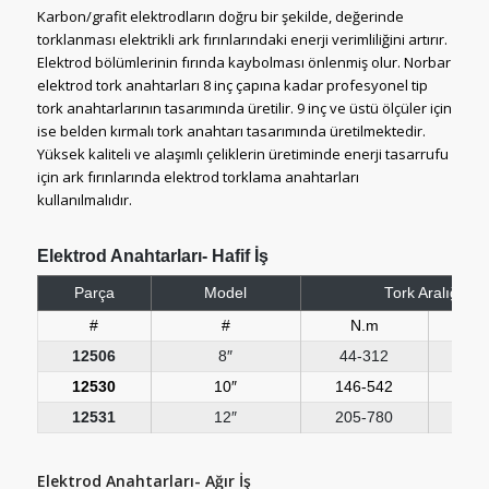
Karbon/grafit elektrodların doğru bir şekilde, değerinde
torklanması elektrikli ark fırınlarındaki enerji verimliliğini artırır.
Elektrod bölümlerinin fırında kaybolması önlenmiş olur. Norbar
elektrod tork anahtarları 8 inç çapına kadar profesyonel tip
tork anahtarlarının tasarımında üretilir. 9 inç ve üstü ölçüler için
ise belden kırmalı tork anahtarı tasarımında üretilmektedir.
Yüksek kaliteli ve alaşımlı çeliklerin üretiminde enerji tasarrufu
için ark fırınlarında elektrod torklama anahtarları
kullanılmalıdır.
Elektrod Anahtarları- Hafif İş
Parça
Model
Tork Aralığı
#
#
N.m
lbf
12506
8″
44-312
33-
12530
10″
146-542
110
12531
12″
205-780
150
Elektrod Anahtarları- Ağır İş