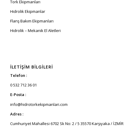
Tork Ekipmanları
Hidrolik Ekipmanlar
Flanş Bakım Ekipmanları
Hidrolik – Mekanik El Aletleri
İLETIŞIM BILGILERI
Telefon :
0 532 712 36 01
E-Posta :
info@hidrotorkekipmanlari.com
Adres :
Cumhuriyet Mahallesi 6702 Sk No: 2 / 5 35570 Karşıyaka / İZMİR