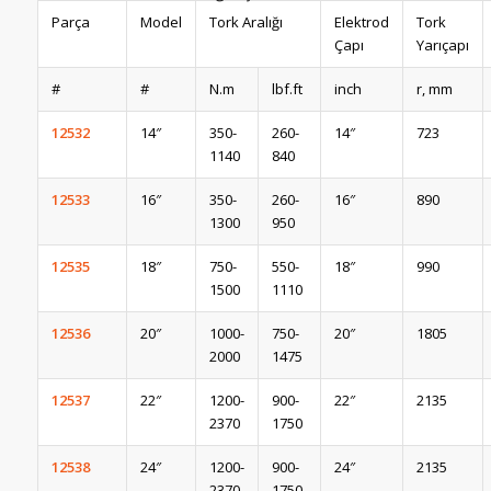
Parça
Model
Tork Aralığı
Elektrod
Tork
Çapı
Yarıçapı
#
#
N.m
lbf.ft
inch
r, mm
12532
14″
350-
260-
14″
723
1140
840
12533
16″
350-
260-
16″
890
1300
950
12535
18″
750-
550-
18″
990
1500
1110
12536
20″
1000-
750-
20″
1805
2000
1475
12537
22″
1200-
900-
22″
2135
2370
1750
12538
24″
1200-
900-
24″
2135
2370
1750