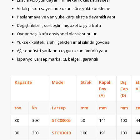
Ekstra %50 yük dayanımlı mekanik kilit kapasitesi
Vidalı piston sayesinde uzun süre yükte bekleme
Paslanmaya ve yan yüke karşı ekstra dayanıklı yapı
Değiştirilebilir, sertleştirilmiş özel taşıyıcı kafa
Oynar başlı kafa opsiyonel olarak sunulur
Yüksek kaliteli, ıslahlı çelikten imal silindir gövdesi
Ağır endüstri şartlarına uygun uzun ömürlü yapı
İspanyol Larzep marka, CE belgeli, garantili
Kapasite
Model
Strok
Kapalı
Dış
Et
Boy
Çap
Al
(A)
(D)
ton
kn
Larzep
mm
mm
mm
c
30
303
STC03005
50
141
100
44
30
303
STC03010
100
191
100
44