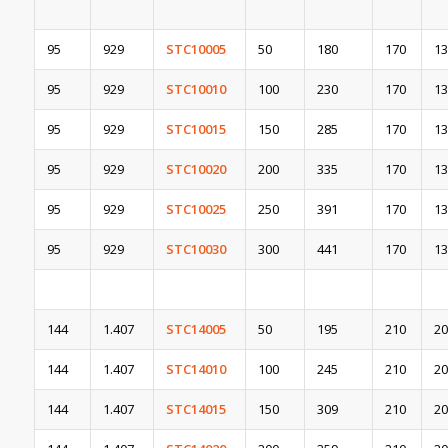
95
929
STC10005
50
180
170
13
95
929
STC10010
100
230
170
13
95
929
STC10015
150
285
170
13
95
929
STC10020
200
335
170
13
95
929
STC10025
250
391
170
13
95
929
STC10030
300
441
170
13
144
1.407
STC14005
50
195
210
20
144
1.407
STC14010
100
245
210
20
144
1.407
STC14015
150
309
210
20