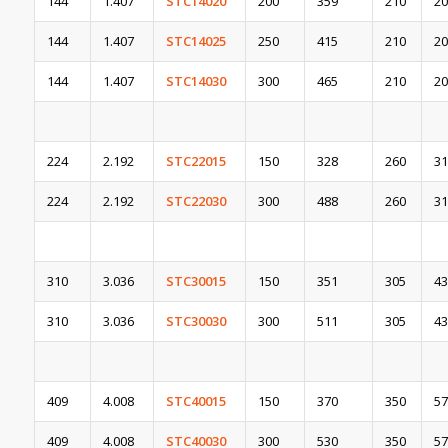
144
1.407
STC14020
200
359
210
20
144
1.407
STC14025
250
415
210
20
144
1.407
STC14030
300
465
210
20
224
2.192
STC22015
150
328
260
31
224
2.192
STC22030
300
488
260
31
310
3.036
STC30015
150
351
305
43
310
3.036
STC30030
300
511
305
43
409
4.008
STC40015
150
370
350
57
409
4.008
STC40030
300
530
350
57