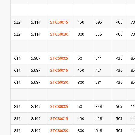
522
5.114
STC50015
150
395
400
73
522
5.114
STC50030
300
555
400
73
611
5.987
STC60005
50
311
430
85
611
5.987
STC60015
150
421
430
85
611
5.987
STC60030
300
581
430
85
831
8.149
STC80005
50
348
505
11
831
8.149
STC80015
150
458
505
11
831
8.149
STC80030
300
618
505
11