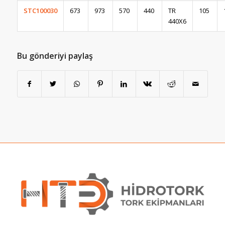
STC100030
673
973
570
440
TR
105
440X6
Bu gönderiyi paylaş