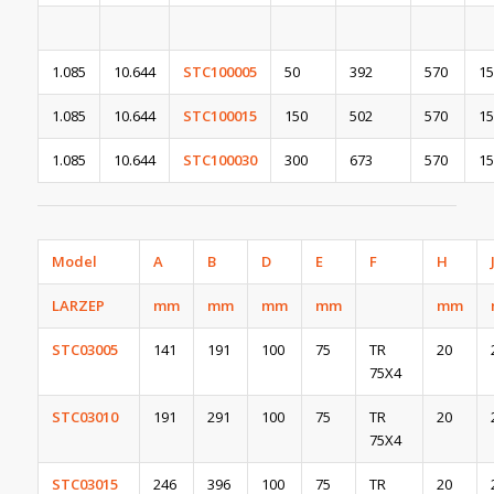
1.085
10.644
STC100005
50
392
570
15
1.085
10.644
STC100015
150
502
570
15
1.085
10.644
STC100030
300
673
570
15
Model
A
B
D
E
F
H
LARZEP
mm
mm
mm
mm
mm
STC03005
141
191
100
75
TR
20
75X4
STC03010
191
291
100
75
TR
20
75X4
STC03015
246
396
100
75
TR
20