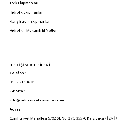
Tork Ekipmanları
Hidrolik Ekipmanlar
Flanş Bakım Ekipmanları
Hidrolik – Mekanik El Aletleri
İLETIŞIM BILGILERI
Telefon :
0 532 712 36 01
E-Posta :
info@hidrotorkekipmanlari.com
Adres :
Cumhuriyet Mahallesi 6702 Sk No: 2 / 5 35570 Karşıyaka / İZMİR