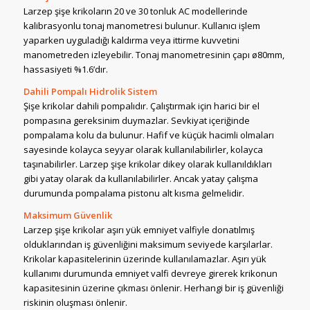
Larzep şişe krikoların 20 ve 30 tonluk AC modellerinde
kalibrasyonlu tonaj manometresi bulunur. Kullanıcı işlem
yaparken uyguladığı kaldırma veya ittirme kuvvetini
manometreden izleyebilir. Tonaj manometresinin çapı ø80mm,
hassasiyeti %1.6’dır.
Dahili Pompalı Hidrolik Sistem
Şişe krikolar dahili pompalıdır. Çalıştırmak için harici bir el
pompasına gereksinim duymazlar. Sevkiyat içeriğinde
pompalama kolu da bulunur. Hafif ve küçük hacimli olmaları
sayesinde kolayca seyyar olarak kullanılabilirler, kolayca
taşınabilirler. Larzep şişe krikolar dikey olarak kullanıldıkları
gibi yatay olarak da kullanılabilirler. Ancak yatay çalışma
durumunda pompalama pistonu alt kısma gelmelidir.
Maksimum Güvenlik
Larzep şişe krikolar aşırı yük emniyet valfiyle donatılmış
olduklarından iş güvenliğini maksimum seviyede karşılarlar.
Krikolar kapasitelerinin üzerinde kullanılamazlar. Aşırı yük
kullanımı durumunda emniyet valfi devreye girerek krikonun
kapasitesinin üzerine çıkması önlenir. Herhangi bir iş güvenliği
riskinin oluşması önlenir.