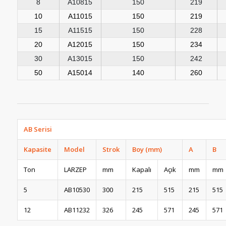
8
A10815
150
219
10
A11015
150
219
15
A11515
150
228
20
A12015
150
234
30
A13015
150
242
50
A15014
140
260
AB Serisi
Kapasite
Model
Strok
Boy (mm)
A
B
Ton
LARZEP
mm
Kapalı
Açık
mm
mm
5
AB10530
300
215
515
215
515
12
AB11232
326
245
571
245
571