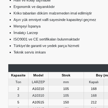
Hafif ve kolay taşınabilir
Ergonomik ve dayanıklıdır
Kriko tabanları döküm malzemeden imal edilmiştir
Aşırı yük emniyet valfi sayesinde kapasiteyi geçmez
Menşeyi İspanya
İmalatçı Larzep
ISO9001 ve CE sertifikaları bulunmaktadır
Türkiye’de garanti ve yedek parça hizmeti
Teknik servis imkanı
Kapasite
Model
Strok
Boy (m
Ton
LARZEP
mm
Kapalı
2
A10210
105
168
3
A10310
105
168
5
A10515
150
212