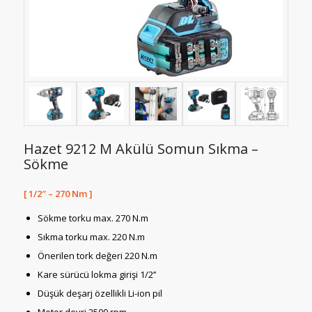
Hazet 9212 M Akülü Somun Sıkma –
Sökme
[ 1/2″ – 270 Nm ]
Sökme torku max. 270 N.m
Sıkma torku max. 220 N.m
Önerilen tork değeri 220 N.m
Kare sürücü lokma girişi 1/2’’
Düşük deşarj özellikli Li-ion pil