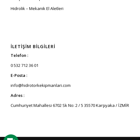
Hidrolik – Mekanik El Aletleri
İLETIŞIM BILGILERI
Telefon :
0 532 712 36 01
E-Posta :
info@hidrotorkekipmanlari.com
Adres :
Cumhuriyet Mahallesi 6702 Sk No: 2 / 5 35570 Karşıyaka / İZMİR