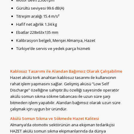
Motor devri 2500 rpm
Gürültü seviyesi 99.6 dB(A)
Titreşim aralığı 15.4 m/s²
Hafif net ağırlık 1.34 kg
Ebatlar 228x63x135 mm
Kalibrasyon belgeli, Menşei Almanya, Hazet
Türkiye’de servis ve yedek parça hizmeti
Kablosuz Tasarımı ile Alandan Bağımsız Olarak Çalışabilme
Hazet akülü tork anahtarı kablosuz tasarımı ile kullanıcının
rahat işlem yapmasını sağlar. Gelişmiş aküsü “Low Self
Discharge” özelliğine sahiptir.Bu özelliği sayesinde operatör
akülü somun sıkma sökme tabancası ile uzun süre şarjı
bitmeden işlem yapabilir. Alandan bağımsız olarak uzun süre
çalışmak için uygun bir üründür.
Akülü Somun Sıkma ve Sökmede Hazet Kalitesi
Almanya’da otomotiv sektörünün ana ekipman tedarikçisi
HAZET akülü somun sıkma ekipmanlarında da dünya