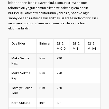
liderlerinden biridir. Hazet akülü somun sıkma sökme
tabancaları yoğun somun sıkma ve sökme işlemlerinin
bulunduğu otomotiv sektörünün yanı sıra, hafif ve ağır
sanayide seri üretimde kullanılmak üzere tasarlanmıştır. Hızlı
ve güvenli somun sıkma ve sökme işlemleri için ideal
ekipmanlardır.
Özellikler
Birimler
9212
9212
9212
M-010
M-1
M-1/4
Maks.Sıkma
N.m
220
Kap.
Maks.Sökme
N.m
270
Kap.
Tavsiye Edilen
N.m
220
Tork
Kare Sürücü
inch
1/2