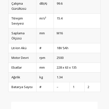
Çalışma
dB(A)
99.6
Gürültüsü
Titreşim
m/s²
15.4
Seviyesi
Saplama
mm
M16
Ölçüsü
Lit-Ion Akü
#
18V 5Ah
Motor Devri
rpm
2500
Ebatlar
mm
228 x 63 x 135
Ağırlık
kg
1.34
Batarya Sayısı
#
–
1
2