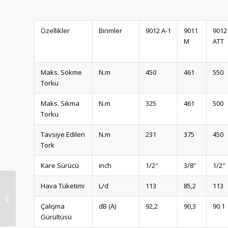
Özellikler
Birimler
9012 A-1
9011
9012
M
ATT
Maks. Sökme
N.m
450
461
550
Torku
Maks. Sıkma
N.m
325
461
500
Torku
Tavsiye Edilen
N.m
231
375
450
Tork
Kare Sürücü
inch
1/2″
3/8″
1/2″
Hava Tüketimi
L/d
113
85,2
113
Hazet 9012 MT Havalı
Somun Sıkma – Sökme
Çalışma
dB (A)
92,2
90,3
90.1
[ 1/2″ – 1400...
Gürültüsü