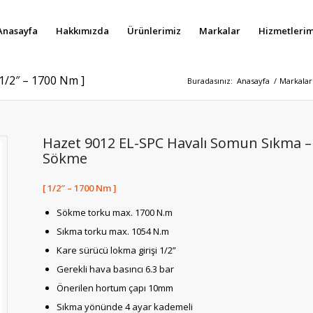
Anasayfa
Hakkımızda
Ürünlerimiz
Markalar
Hizmetlerim
1/2″ – 1700 Nm ]
Buradasınız:
Anasayfa
/
Markalar
Hazet 9012 EL-SPC Havalı Somun Sıkma –
Sökme
[ 1/2″ – 1700 Nm ]
Sökme torku max. 1700 N.m
Sıkma torku max. 1054 N.m
Kare sürücü lokma girişi 1/2”
Gerekli hava basıncı 6.3 bar
Önerilen hortum çapı 10mm
Sıkma yönünde 4 ayar kademeli