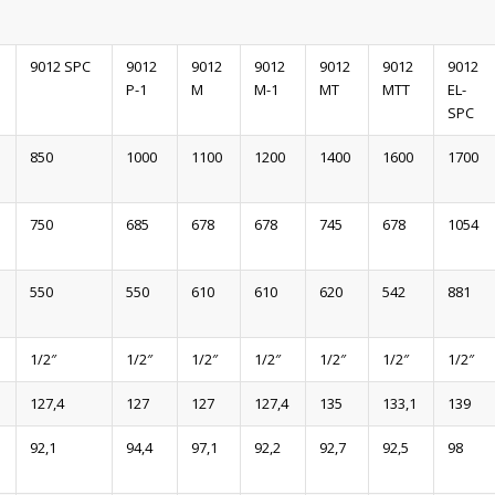
9012 SPC
9012
9012
9012
9012
9012
9012
P-1
M
M-1
MT
MTT
EL-
SPC
850
1000
1100
1200
1400
1600
1700
750
685
678
678
745
678
1054
550
550
610
610
620
542
881
1/2″
1/2″
1/2″
1/2″
1/2″
1/2″
1/2″
127,4
127
127
127,4
135
133,1
139
92,1
94,4
97,1
92,2
92,7
92,5
98