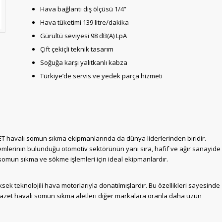
Hava bağlantı diş ölçüsü 1/4”
Hava tüketimi 139 litre/dakika
Gürültü seviyesi 98 dB(A) LpA
Çift çekiçli teknik tasarım
Soğuğa karşı yalıtkanlı kabza
Türkiye’de servis ve yedek parça hizmeti
 havalı somun sıkma ekipmanlarında da dünya liderlerinden biridir.
mlerinin bulunduğu otomotiv sektörünün yanı sıra, hafif ve ağır sanayide
 somun sıkma ve sökme işlemleri için ideal ekipmanlardır.
ek teknolojili hava motorlarıyla donatılmışlardır. Bu özellikleri sayesinde
zet havalı somun sıkma aletleri diğer markalara oranla daha uzun