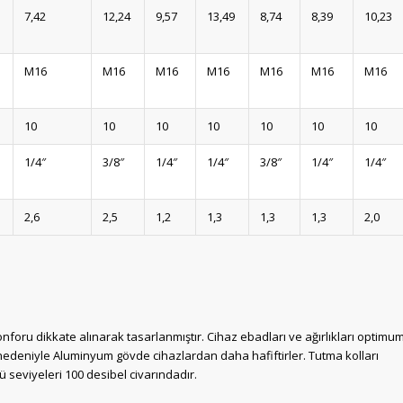
7,42
12,24
9,57
13,49
8,74
8,39
10,23
M16
M16
M16
M16
M16
M16
M16
10
10
10
10
10
10
10
1/4″
3/8″
1/4″
1/4″
3/8″
1/4″
1/4″
2,6
2,5
1,2
1,3
1,3
1,3
2,0
nforu dikkate alınarak tasarlanmıştır. Cihaz ebadları ve ağırlıkları optimu
deniyle Aluminyum gövde cihazlardan daha hafiftirler. Tutma kolları
ü seviyeleri 100 desibel civarındadır.