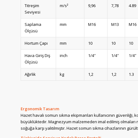
Titreşim
m/s²
9,96
7,78
4.89
Seviyesi
Saplama
mm
M16
M13
M16
Ölçüsü
Hortum Çapı
mm
10
10
10
Hava Giriş Diş
inch
1/4″
1/4″
1/4″
Ölçüsü
Ağırlık
kg
1,2
1,2
1.3
Ergonomik Tasarım
Hazet havalı somun sıkma ekipmanları kullanıcının güvenliği, ko
büyüklüktedir. Magnezyum malzemeden imal edilmiş olmaları ne
soğuğa karşı yalıtılmıştır. Hazet somun sıkma cihazlarının gürült