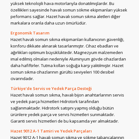
yüksek teknolojili hava motorlarıyla donatılmışlardır. Bu
özellikleri sayesinde havalı somun sökme ekipmanları yüksek
peformans sağlar. Hazet havalı somun sıkma aletleri diğer
markalara oranla daha uzun ömürlüdür.
Ergonomik Tasarım
Hazet havalı somun sıkma ekipmanları kullanıcının güvenliği,
konforu dikkate alınarak tasarlanmıştır. Cihaz ebadları ve
ağırlıkları optimum büyüklüktedir. Magnezyum malzemeden
imal edilmiş olmaları nedeniyle Aluminyum gövde cihazlardan
daha hafiftirler. Tutma kolları soğuğa karşı yalıtılmıştır. Hazet
somun sıkma cihazlarının gürültü seviyeleri 100 desibel
civarındadır.
Türkiye’de Servis ve Yedek Parça Desteği
Hazet havalı somun sıkma, havalı bijon anahtarlarının servis
ve yedek parça hizmetleri Hidrotork tarafından
sağlanmaktadır. Hidrotork satışını yapmış olduğu bütün
ürünlere yedek parça ve servis hizmetleri sunmaktadır.
Garanti servis hizmetleri de bu kapsamda yer almaktadır.
Hazet 9012 A-1 Tamiri ve Yedek Parçaları
Hazet 9012 A-1 havalı somun sıkma ve sökme tabancalarının