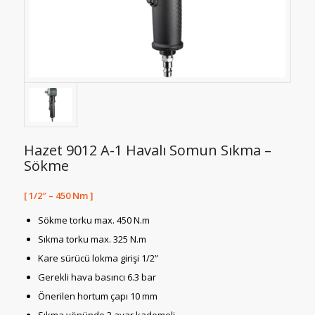
Hazet 9012 A-1 Havalı Somun Sıkma –
Sökme
[ 1/2″ – 450 Nm ]
Sökme torku max. 450 N.m
Sıkma torku max. 325 N.m
Kare sürücü lokma girişi 1/2”
Gerekli hava basıncı 6.3 bar
Önerilen hortum çapı 10 mm