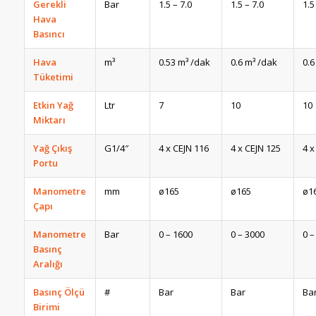
Gerekli
Bar
1.5 – 7.0
1.5 – 7.0
1.5
Hava
Basıncı
Hava
m³
0.53 m³ /dak
0.6 m³ /dak
0.6
Tüketimi
Etkin Yağ
Ltr
7
10
10
Miktarı
Yağ Çıkış
G1/4″
4 x CEJN 116
4 x CEJN 125
4 x
Portu
Manometre
mm
ø165
ø165
ø1
Çapı
Manometre
Bar
0 – 1600
0 – 3000
0 –
Basınç
Aralığı
Basınç Ölçü
#
Bar
Bar
Ba
Birimi