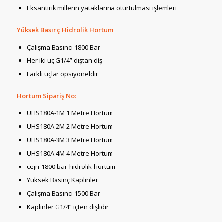
Eksantirik millerin yataklarına oturtulması işlemleri
Yüksek Basınç Hidrolik Hortum
Çalışma Basıncı 1800 Bar
Her iki uç G1/4” dıştan diş
Farklı uçlar opsiyoneldir
Hortum Sipariş No:
UHS180A-1M 1 Metre Hortum
UHS180A-2M 2 Metre Hortum
UHS180A-3M 3 Metre Hortum
UHS180A-4M 4 Metre Hortum
cejn-1800-bar-hidrolik-hortum
Yüksek Basınç Kaplinler
Çalışma Basıncı 1500 Bar
Kaplinler G1/4” içten dişlidir