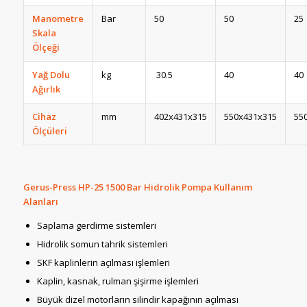
Manometre
Bar
50
50
25
Skala
Ölçeği
Yağ Dolu
kg
30.5
40
40
Ağırlık
Cihaz
mm
402x431x315
550x431x315
55
Ölçüleri
Gerus-Press HP-25 1500 Bar Hidrolik Pompa Kullanım
Alanları
Saplama gerdirme sistemleri
Hidrolik somun tahrik sistemleri
SKF kaplinlerin açılması işlemleri
Kaplin, kasnak, rulman şişirme işlemleri
Büyük dizel motorların silindir kapağının açılması