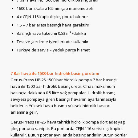
7 bar hava ile, 1500 bar hidrolik basınç üretir
1600 bar skala ø165mm çap manometreli
4 x CEJN 116 kaplinli çıkış portu bulunur
1.5 – 7 bar arası basınçlı hava gerektirir
Basınçlı hava tüketimi 0.53 m³ /dakika
Test ve gerdirme işlemlerinde kullanılır
Türkiye de servis – yedek parça hizmeti
7 Bar hava ile 1500 bar hidrolik basınç üretimi
Gerus-Press HP-25 1500 bar hidrolik pompa 7 bar basınçlı
hava ile 1500 bar hidrolik basınç üretir. Cihaz maksimum
basınçta dakikada 0.5 litre yağ pompalar. Hidrolik basınç
seviyesi pompaya giren basınçlı havanın ayarlanmasıyla
belirlenir. Yüksek hava basıncı yüksek hidrolik basınç
anlamına gelir.
Gerus-Press HP-25 hava tahrikli hidrolik pompa dört adet yağ
çıkış portuna sahiptir. Bu portlarda CEJN 116 serisi dişi kaplin
kullanılır. Bütün portlar aynı anda basınçlandırılır. Bütün portlar