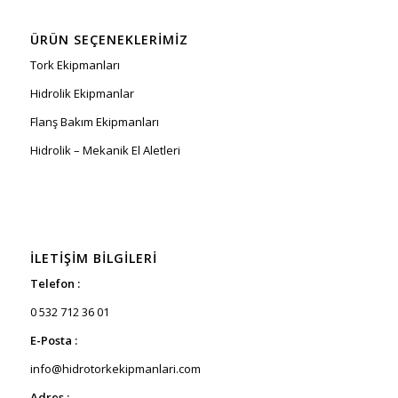
ÜRÜN SEÇENEKLERIMIZ
Tork Ekipmanları
Hidrolik Ekipmanlar
Flanş Bakım Ekipmanları
Hidrolik – Mekanik El Aletleri
İLETIŞIM BILGILERI
Telefon :
0 532 712 36 01
E-Posta :
info@hidrotorkekipmanlari.com
Adres :