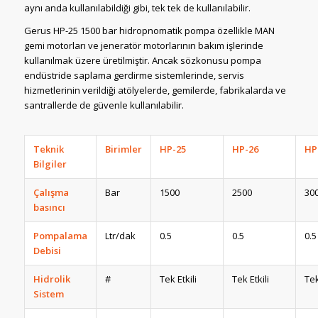
aynı anda kullanılabildiği gibi, tek tek de kullanılabilir.
Gerus HP-25 1500 bar hidropnomatik pompa özellikle MAN
gemi motorları ve jeneratör motorlarının bakım işlerinde
kullanılmak üzere üretilmiştir. Ancak sözkonusu pompa
endüstride saplama gerdirme sistemlerinde, servis
hizmetlerinin verildiği atölyelerde, gemilerde, fabrikalarda ve
santrallerde de güvenle kullanılabilir.
Teknik
Birimler
HP-25
HP-26
HP
Bilgiler
Çalışma
Bar
1500
2500
30
basıncı
Pompalama
Ltr/dak
0.5
0.5
0.5
Debisi
Hidrolik
#
Tek Etkili
Tek Etkili
Tek
Sistem