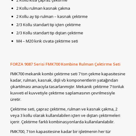
2 Kollu kısa çapraz çektirme
2 Kollu rulman kasnak çakma
2 Kollu ay tip rulman – kasnak çektirme
2/3 Kollu standart tip içten çektirme
2/3 Kollu standart tip dıştan çektirme
M4 – M20 kırık civata çektirme seti
FORZA 9087 Serisi FMK700 Kombine Rulman Çektirme Seti
FMK700 mekanik kombi çektirme seti 7 ton çekme kapasitesine
kadar, rulman, kasnak, dişli vb komponentlerin yatağından
çıkartılması amacıyla tasarlanmıştır. Mekanik çektirme 7 tonluk
kuvveti el kuvvetiyle çektirme saplamasının çevrilmesiyle
üretir.
Çektirme seti, çapraz çektirme, rulman ve kasnak çakma, 2
veya 3 kollu olarak kullanılabilen içten ve dıştan çektirmeleri
içerir. Çektirme farklı kombinasyonlarda kullanılanılabilir.
FMK700, 7 ton kapasitesine kadar bir işletmenin her tür