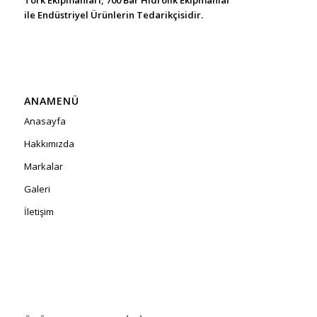
Tork Ekipmanları, 700 Bar Hidrolik Ekipmanlar
ile Endüstriyel Ürünlerin Tedarikçisidir.
ANAMENÜ
Anasayfa
Hakkımızda
Markalar
Galeri
İletişim