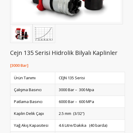
Cejn 135 Serisi Hidrolik Bilyalı Kaplinler
[3000 Bar]
Ürün Tanımı
CEJN 135 Serisi
Çalışma Basıncı
3000 Bar – 300 Mpa
Patlama Basıncı
6000 Bar – 600 MPa
Kaplin Delik Çapı
2.5 mm (3/32″)
Yağ Akış Kapasitesi
4.6 Litre/Dakika (40 barda)