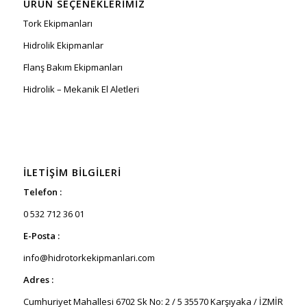
ÜRÜN SEÇENEKLERIMIZ
Tork Ekipmanları
Hidrolik Ekipmanlar
Flanş Bakım Ekipmanları
Hidrolik – Mekanik El Aletleri
İLETIŞIM BILGILERI
Telefon :
0 532 712 36 01
E-Posta :
info@hidrotorkekipmanlari.com
Adres :
Cumhuriyet Mahallesi 6702 Sk No: 2 / 5 35570 Karşıyaka / İZMİR