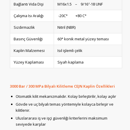
Bağlantı Vida Dişi
M16x1.5 – 9/16″-18 UNF
Çalışma Isı Aralığı
-20C° +80 C°
Sızdırmazlık
Nitril (NBR)
Basınç Güvenliği
60° konik metal yüzey teması
Kaplin Malzemesi
Isıl işlemli çelik
Yüzey Kaplaması
Siyah kaplama
3000 Bar / 300 MPa Bilyalı Kilitleme CEJN Kaplin Özellikleri
Otomatik kilit mekanizmalıdır. Kolay birleştirilir, kolay açılır
Gövde ve uç bilyalı temas yöntemiyle kolayca birleşir ve
kilitlenir.
Uluslararası iş ve işçi güvenliği kriterlerini maksimum
seviyede karşılar