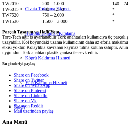
TW2010
200 – 1.000
140 – 7
Civata Torklama Hizmeti
TW6015
600 – 1.500
*
TW7520
750 – 2.000
*
TW1530
1.500 – 3.000
*
Parçalı Tasarım ve Hafif Yapı
Hidrolik Ekipman Kiralama
Torc-Tech ağır iş ayarlanabilir Tork anahtarları kullanıcıya üç parçalı 
uzayabilir. Kol boyundaki uzama kullanıcının daha az eforla maksimum
etkisi yoktur. Kolaylıkla kavranan kaymaz tutma koluna sahiptir. Alümin
uygundur. Tork anahtarı plastik çantası ile sevk edilir.
Köprü Kaldırma Hizmeti
Bu gönderiyi paylaş
Share on Facebook
Share on Twitter
Villa Kaldırma Hizmeti
Share on WhatsApp
Share on Pinterest
Share on LinkedIn
Share on Vk
Share on Reddit
Galeri
Mail üzerinden paylaş
Ana Menü