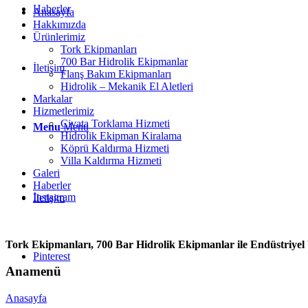
Haberler
Anasayfa
Hakkımızda
Ürünlerimiz
Tork Ekipmanları
700 Bar Hidrolik Ekipmanlar
İletişim
Flanş Bakım Ekipmanları
Hidrolik – Mekanik El Aletleri
Markalar
Hizmetlerimiz
Civata Torklama Hizmeti
Menu
Menu
Hidrolik Ekipman Kiralama
Köprü Kaldırma Hizmeti
Villa Kaldırma Hizmeti
Galeri
Haberler
Instagram
İletişim
Tork Ekipmanları, 700 Bar Hidrolik Ekipmanlar ile Endüstriyel 
Pinterest
Anamenü
Anasayfa