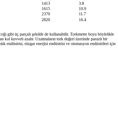
1413
3.8
1615
10.9
2370
11.7
2820
16.4
eceği gibi üç parçalı şekilde de kullanabilir. Torkmetre boyu böylelikle
kol kuvveti azalır. Uzatmaların tork değeri üzerinde parazit bir
ık endüstrisi, rüzgar enerjisi endüstrisi ve otomasyon endüstrileri için