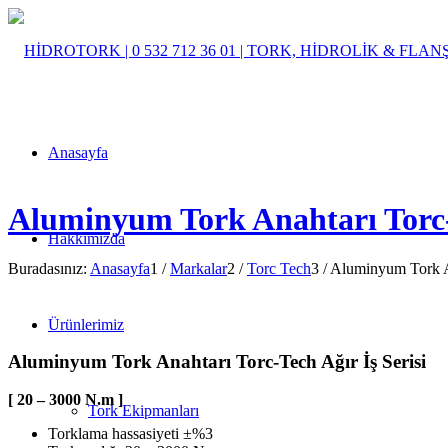
Anasayfa
Aluminyum Tork Anahtarı Torc-Te
Hakkımızda
Buradasınız:
Anasayfa
1
/
Markalar
2
/
Torc Tech
3
/
Aluminyum Tork An
Ürünlerimiz
Aluminyum Tork Anahtarı Torc-Tech Ağır İş Serisi
[ 20 – 3000 N.m ]
Tork Ekipmanları
Torklama hassasiyeti ±%3