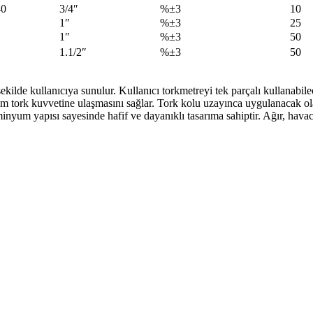
40
3/4″
%±3
10
1″
%±3
25
1″
%±3
50
1.1/2″
%±3
50
şekilde kullanıcıya sunulur. Kullanıcı torkmetreyi tek parçalı kullanabil
 tork kuvvetine ulaşmasını sağlar. Tork kolu uzayınca uygulanacak olan 
yum yapısı sayesinde hafif ve dayanıklı tasarıma sahiptir. Ağır, havacıl