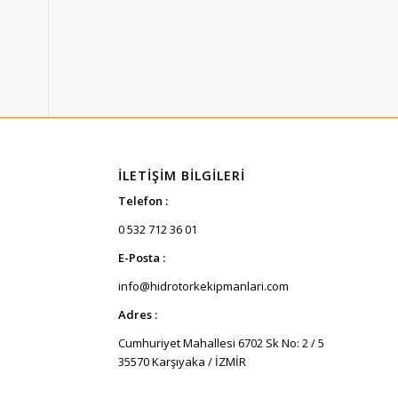
İLETIŞIM BILGILERI
Telefon :
0 532 712 36 01
E-Posta :
info@hidrotorkekipmanlari.com
Adres :
Cumhuriyet Mahallesi 6702 Sk No: 2 / 5
35570 Karşıyaka / İZMİR