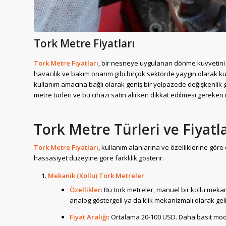
Tork Metre Fiyatları
Tork Metre Fiyatları
, bir nesneye uygulanan dönme kuvvetini (to
havacılık ve bakım onarım gibi birçok sektörde yaygın olarak kull
kullanım amacına bağlı olarak geniş bir yelpazede değişkenlik gös
metre türleri ve bu cihazı satın alırken dikkat edilmesi gereken 
Tork Metre Türleri ve Fiyatla
Tork Metre Fiyatları
, kullanım alanlarına ve özelliklerine göre ç
hassasiyet düzeyine göre farklılık gösterir.
Mekanik (Kollu) Tork Metreler
:
Özellikler
: Bu tork metreler, manuel bir kollu meka
analog göstergeli ya da klik mekanizmalı olarak geli
Fiyat Aralığı
: Ortalama 20-100 USD. Daha basit mode