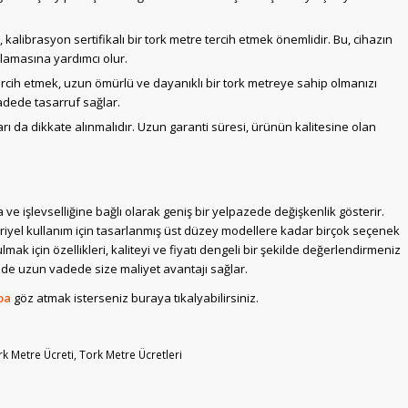
, kalibrasyon sertifikalı bir tork metre tercih etmek önemlidir. Bu, cihazın
ılamasına yardımcı olur.
tercih etmek, uzun ömürlü ve dayanıklı bir tork metreye sahip olmanızı
vadede tasarruf sağlar.
rı da dikkate alınmalıdır. Uzun garanti süresi, ürünün kalitesine olan
a ve işlevselliğine bağlı olarak geniş bir yelpazede değişkenlik gösterir.
triyel kullanım için tasarlanmış üst düzey modellere kadar birçok seçenek
ak için özellikleri, kaliteyi ve fiyatı dengeli bir şekilde değerlendirmeniz
m de uzun vadede size maliyet avantajı sağlar.
pa
göz atmak isterseniz buraya tıkalyabilirsiniz.
rk Metre Ücreti
,
Tork Metre Ücretleri