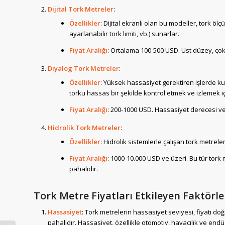
Dijital Tork Metreler
:
Özellikler
: Dijital ekranlı olan bu modeller, tork ölç
ayarlanabilir tork limiti, vb.) sunarlar.
Fiyat Aralığı
: Ortalama 100-500 USD. Üst düzey, çok i
Diyalog Tork Metreler
:
Özellikler
: Yüksek hassasiyet gerektiren işlerde kul
torku hassas bir şekilde kontrol etmek ve izlemek içi
Fiyat Aralığı
: 200-1000 USD. Hassasiyet derecesi ve k
Hidrolik Tork Metreler
:
Özellikler
: Hidrolik sistemlerle çalışan tork metrele
Fiyat Aralığı
: 1000-10.000 USD ve üzeri. Bu tür tork
pahalıdır.
Tork Metre Fiyatları Etkileyen Faktörle
Hassasiyet
: Tork metrelerin hassasiyet seviyesi, fiyatı d
pahalıdır. Hassasiyet, özellikle otomotiv, havacılık ve endü