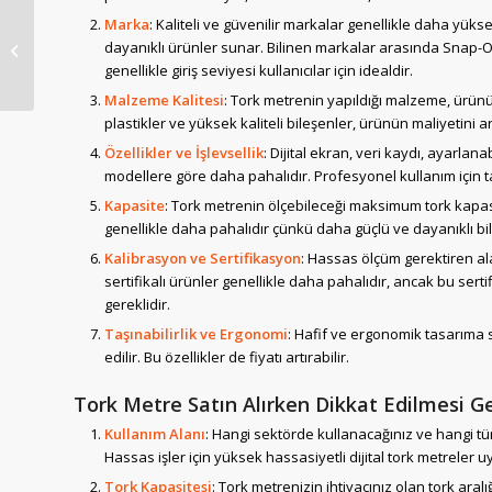
Marka
: Kaliteli ve güvenilir markalar genellikle daha yüks
dayanıklı ürünler sunar. Bilinen markalar arasında Snap-On
700 Bar Hidrolik Pompa
genellikle giriş seviyesi kullanıcılar için idealdir.
Malzeme Kalitesi
: Tork metrenin yapıldığı malzeme, ürünün d
plastikler ve yüksek kaliteli bileşenler, ürünün maliyetini art
Özellikler ve İşlevsellik
: Dijital ekran, veri kaydı, ayarlanab
modellere göre daha pahalıdır. Profesyonel kullanım için tas
Kapasite
: Tork metrenin ölçebileceği maksimum tork kapasit
genellikle daha pahalıdır çünkü daha güçlü ve dayanıklı bil
Kalibrasyon ve Sertifikasyon
: Hassas ölçüm gerektiren ala
sertifikalı ürünler genellikle daha pahalıdır, ancak bu ser
gereklidir.
Taşınabilirlik ve Ergonomi
: Hafif ve ergonomik tasarıma s
edilir. Bu özellikler de fiyatı artırabilir.
Tork Metre Satın Alırken Dikkat Edilmesi G
Kullanım Alanı
: Hangi sektörde kullanacağınız ve hangi tür
Hassas işler için yüksek hassasiyetli dijital tork metreler u
Tork Kapasitesi
: Tork metrenizin ihtiyacınız olan tork ara