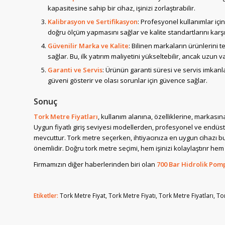
kapasitesine sahip bir cihaz, işinizi zorlaştırabilir.
Kalibrasyon ve Sertifikasyon
: Profesyonel kullanımlar için
doğru ölçüm yapmasını sağlar ve kalite standartlarını karş
Güvenilir Marka ve Kalite
: Bilinen markaların ürünlerini 
sağlar. Bu, ilk yatırım maliyetini yükseltebilir, ancak uzun 
Garanti ve Servis
: Ürünün garanti süresi ve servis imkanla
güveni gösterir ve olası sorunlar için güvence sağlar.
Sonuç
Tork Metre Fiyatları
, kullanım alanına, özelliklerine, markasın
Uygun fiyatlı giriş seviyesi modellerden, profesyonel ve endüs
mevcuttur. Tork metre seçerken, ihtiyacınıza en uygun cihazı bulm
önemlidir. Doğru tork metre seçimi, hem işinizi kolaylaştırır he
Firmamızın diğer haberlerinden biri olan
700 Bar Hidrolik Pom
Etiketler:
Tork Metre Fiyat
,
Tork Metre Fiyatı
,
Tork Metre Fiyatları
,
To