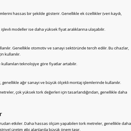
ümlerini hassas bir şekilde gösterir. Genellikle ek özellikler (veri kaydı,
şlevli modeller ise daha yüksek fiyat aralıklarına ulaşabilir.
lanılır. Genellikle otomotiv ve sanayi sektöründe tercih edilir. Bu cihazlar,
n kullanılır.
ullanılan teknolojiye göre fiyatlar artabilir.
r, genellikle ağır sanayi ve büyük ölçekli montaj işlemlerinde kullanılır.
 metreler, çok yüksek tork değerleri için tasarlandığından, genellikle daha
r
oğrudan etkiler. Daha hassas ölçüm yapabilen tork metreler, genellikle daha
striyel üretim gibi alanlarda büyük önem taşır.