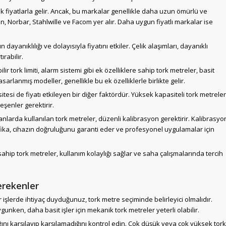
ek fiyatlarla gelir. Ancak, bu markalar genellikle daha uzun ömürlü ve
, Norbar, Stahlwille ve Facom yer alır. Daha uygun fiyatlı markalar ise
ayanıklılığı ve dolayısıyla fiyatını etkiler. Çelik alaşımları, dayanıklı
ırabilir.
ilir tork limiti, alarm sistemi gibi ek özelliklere sahip tork metreler, basit
arlanmış modeller, genellikle bu ek özelliklerle birlikte gelir.
esi de fiyatı etkileyen bir diğer faktördür. Yüksek kapasiteli tork metreler
eşenler gerektirir.
nlarda kullanılan tork metreler, düzenli kalibrasyon gerektirir. Kalibrasyo
tifika, cihazın doğruluğunu garanti eder ve profesyonel uygulamalar için
ahip tork metreler, kullanım kolaylığı sağlar ve saha çalışmalarında tercih
erekenler
 işlerde ihtiyaç duyduğunuz, tork metre seçiminde belirleyici olmalıdır.
ygunken, daha basit işler için mekanik tork metreler yeterli olabilir.
lığını karşılayıp karşılamadığını kontrol edin. Çok düşük veya çok yüksek tork