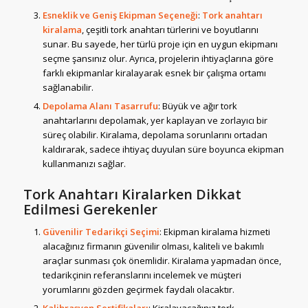
Esneklik ve Geniş Ekipman Seçeneği
:
Tork anahtarı
kiralama
, çeşitli tork anahtarı türlerini ve boyutlarını
sunar. Bu sayede, her türlü proje için en uygun ekipmanı
seçme şansınız olur. Ayrıca, projelerin ihtiyaçlarına göre
farklı ekipmanlar kiralayarak esnek bir çalışma ortamı
sağlanabilir.
Depolama Alanı Tasarrufu
: Büyük ve ağır tork
anahtarlarını depolamak, yer kaplayan ve zorlayıcı bir
süreç olabilir. Kiralama, depolama sorunlarını ortadan
kaldırarak, sadece ihtiyaç duyulan süre boyunca ekipman
kullanmanızı sağlar.
Tork Anahtarı Kiralarken Dikkat
Edilmesi Gerekenler
Güvenilir Tedarikçi Seçimi
: Ekipman kiralama hizmeti
alacağınız firmanın güvenilir olması, kaliteli ve bakımlı
araçlar sunması çok önemlidir. Kiralama yapmadan önce,
tedarikçinin referanslarını incelemek ve müşteri
yorumlarını gözden geçirmek faydalı olacaktır.
Kalibrasyon Sertifikaları
: Kiralayacağınız tork