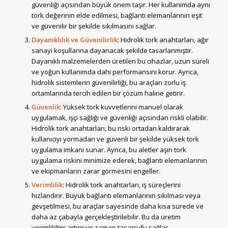
güvenliği açısından büyük önem taşır. Her kullanımda aynı
tork değerinin elde edilmesi, bağlantı elemanlarının eşit
ve güvenilir bir şekilde sıkılmasını sağlar.
Dayanıklılık ve Güvenilirlik
: Hidrolik tork anahtarları, ağır
sanayi koşullarına dayanacak şekilde tasarlanmıştır.
Dayanıklı malzemelerden üretilen bu cihazlar, uzun süreli
ve yoğun kullanımda dahi performansını korur. Ayrıca,
hidrolik sistemlerin güvenilirliği, bu araçları zorlu iş
ortamlarında tercih edilen bir çözüm haline getirir.
Güvenlik
: Yüksek tork kuvvetlerini manuel olarak
uygulamak, işçi sağlığı ve güvenliği açısından riskli olabilir.
Hidrolik tork anahtarları, bu riski ortadan kaldırarak
kullanıcıyı yormadan ve güvenli bir şekilde yüksek tork
uygulama imkanı sunar. Ayrıca, bu aletler aşırı tork
uygulama riskini minimize ederek, bağlantı elemanlarının
ve ekipmanların zarar görmesini engeller.
Verimlilik
: Hidrolik tork anahtarları, iş süreçlerini
hızlandırır. Büyük bağlantı elemanlarının sıkılması veya
gevşetilmesi, bu araçlar sayesinde daha kısa sürede ve
daha az çabayla gerçekleştirilebilir. Bu da üretim
verimliliğini artırır ve zaman tasarrufu sağlar.