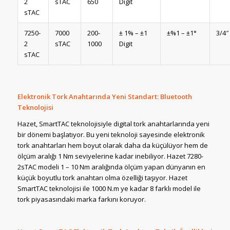
2
sTAC
650
Digit
sTAC
7250-
7000
200-
± 1% – ±1
±%1 – ±1°
3/4″
2
sTAC
1000
Digit
sTAC
Elektronik Tork Anahtarında Yeni Standart: Bluetooth
Teknolojisi
Hazet, SmartTAC teknolojisiyle digital tork anahtarlarında yeni
bir dönemi başlatıyor. Bu yeni teknoloji sayesinde elektronik
tork anahtarları hem boyut olarak daha da küçülüyor hem de
ölçüm aralığı 1 Nm seviyelerine kadar inebiliyor. Hazet 7280-
2sTAC modeli 1 – 10 Nm aralığında ölçüm yapan dünyanın en
küçük boyutlu tork anahtarı olma özelliği taşıyor. Hazet
SmartTAC teknolojisi ile 1000 N.m ye kadar 8 farklı model ile
tork piyasasındaki marka farkını koruyor.