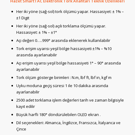
Hazet SmartTAC Elektronik Tork Anahtarı Teknik Özellikleri
Her iki yöne (sağ-sol) tork ölçümü yapar. Hassasiyet: ± 1% –
±1 Digit
Her iki yöne (sağ-sol) açılı torklama ölçümü yapar.
Hassasiyet: ± 1% – ±1°
Açı değeri 0…..999° arasında eklenerek kullanılabilir
Tork erişim uyarısı yeşil bölge hassasiyeti ±1% – %10
arasında ayarlanabilir
Açı erişim uyarısı yeşil bölge hassasiyeti 1° – 90° arasında
ayarlanabilir
Tork ölçüm gösterge birimleri : N.m, lbf ft, lbf in, kgf m
Uyku moduna geçiş süresi 1 ile 10 dakika arasında
ayarlanabilir
2500 adet torklama işlem değerleri tarih ve zaman bilgisiyle
kayıt edilir
Büyük harfli 180° döndürülebilen OLED ekran .
Dil seçenekleri: Almanca, İngilizce, Fransızca, İtalyanca ve
Çince