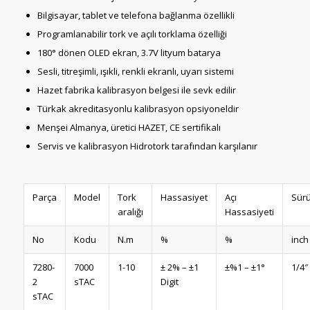
Bilgisayar, tablet ve telefona bağlanma özellikli
Programlanabilir tork ve açılı torklama özelliği
180° dönen OLED ekran, 3.7V lityum batarya
Sesli, titreşimli, ışıkli, renkli ekranlı, uyarı sistemi
Hazet fabrika kalibrasyon belgesi ile sevk edilir
Türkak akreditasyonlu kalibrasyon opsiyoneldir
Menşei Almanya, üretici HAZET, CE sertifikalı
Servis ve kalibrasyon Hidrotork tarafından karşılanır
Parça
Model
Tork
Hassasiyet
Açı
Sür
aralığı
Hassasiyeti
No
Kodu
N.m
%
%
inch
7280-
7000
1-10
± 2% – ±1
±%1 – ±1°
1/4″
2
sTAC
Digit
sTAC