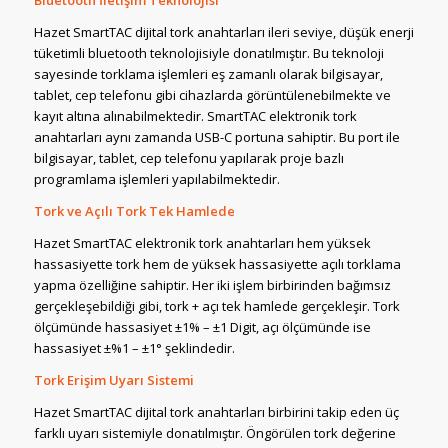
Bluetooth İletişim Teknolojisi
Hazet SmartTAC dijital tork anahtarları ileri seviye, düşük enerji
tüketimli bluetooth teknolojisiyle donatılmıştır. Bu teknoloji
sayesinde torklama işlemleri eş zamanlı olarak bilgisayar,
tablet, cep telefonu gibi cihazlarda görüntülenebilmekte ve
kayıt altına alınabilmektedir. SmartTAC elektronik tork
anahtarları aynı zamanda USB-C portuna sahiptir. Bu port ile
bilgisayar, tablet, cep telefonu yapılarak proje bazlı
programlama işlemleri yapılabilmektedir.
Tork ve Açılı Tork Tek Hamlede
Hazet SmartTAC elektronik tork anahtarları hem yüksek
hassasiyette tork hem de yüksek hassasiyette açılı torklama
yapma özelliğine sahiptir. Her iki işlem birbirinden bağımsız
gerçekleşebildiği gibi, tork + açı tek hamlede gerçekleşir. Tork
ölçümünde hassasiyet ±1% – ±1 Digit, açı ölçümünde ise
hassasiyet ±%1 – ±1° şeklindedir.
Tork Erişim Uyarı Sistemi
Hazet SmartTAC dijital tork anahtarları birbirini takip eden üç
farklı uyarı sistemiyle donatılmıştır. Öngörülen tork değerine