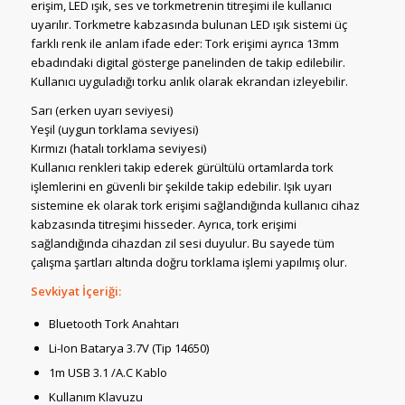
erişim, LED ışık, ses ve torkmetrenin titreşimi ile kullanıcı
uyarılır. Torkmetre kabzasında bulunan LED ışık sistemi üç
farklı renk ile anlam ifade eder: Tork erişimi ayrıca 13mm
ebadındaki digital gösterge panelinden de takip edilebilir.
Kullanıcı uyguladığı torku anlık olarak ekrandan izleyebilir.
Sarı (erken uyarı seviyesi)
Yeşil (uygun torklama seviyesi)
Kırmızı (hatalı torklama seviyesi)
Kullanıcı renkleri takip ederek gürültülü ortamlarda tork
işlemlerini en güvenli bir şekilde takip edebilir. Işık uyarı
sistemine ek olarak tork erişimi sağlandığında kullanıcı cihaz
kabzasında titreşimi hisseder. Ayrıca, tork erişimi
sağlandığında cihazdan zil sesi duyulur. Bu sayede tüm
çalışma şartları altında doğru torklama işlemi yapılmış olur.
Sevkiyat İçeriği:
Bluetooth Tork Anahtarı
Li-Ion Batarya 3.7V (Tip 14650)
1m USB 3.1 /A.C Kablo
Kullanım Klavuzu