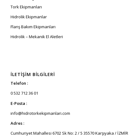
Tork Ekipmanları
Hidrolik Ekipmanlar
Flanş Bakım Ekipmanları
Hidrolik – Mekanik El Aletleri
İLETIŞIM BILGILERI
Telefon :
0 532 712 36 01
E-Posta :
info@hidrotorkekipmanlari.com
Adres :
Cumhuriyet Mahallesi 6702 Sk No: 2 / 5 35570 Karşıyaka / İZMİR